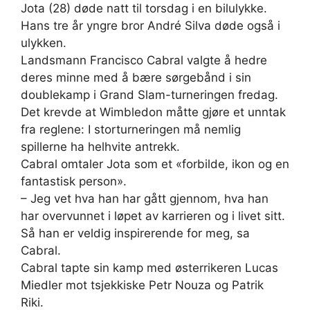
Jota (28) døde natt til torsdag i en bilulykke.
Hans tre år yngre bror André Silva døde også i
ulykken.
Landsmann Francisco Cabral valgte å hedre
deres minne med å bære sørgebånd i sin
doublekamp i Grand Slam-turneringen fredag.
Det krevde at Wimbledon måtte gjøre et unntak
fra reglene: I storturneringen må nemlig
spillerne ha helhvite antrekk.
Cabral omtaler Jota som et «forbilde, ikon og en
fantastisk person».
– Jeg vet hva han har gått gjennom, hva han
har overvunnet i løpet av karrieren og i livet sitt.
Så han er veldig inspirerende for meg, sa
Cabral.
Cabral tapte sin kamp med østerrikeren Lucas
Miedler mot tsjekkiske Petr Nouza og Patrik
Riki.