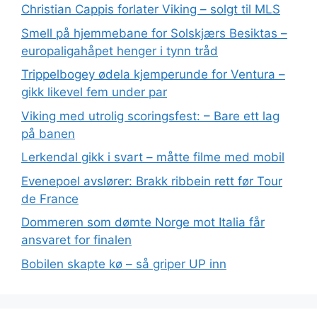
Christian Cappis forlater Viking – solgt til MLS
Smell på hjemmebane for Solskjærs Besiktas –
europaligahåpet henger i tynn tråd
Trippelbogey ødela kjemperunde for Ventura –
gikk likevel fem under par
Viking med utrolig scoringsfest: – Bare ett lag
på banen
Lerkendal gikk i svart – måtte filme med mobil
Evenepoel avslører: Brakk ribbein rett før Tour
de France
Dommeren som dømte Norge mot Italia får
ansvaret for finalen
Bobilen skapte kø – så griper UP inn