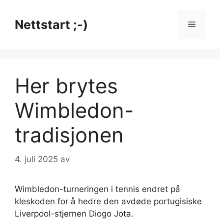
Hopp
til
Nettstart ;-)
Meny
innhold
Her brytes
Wimbledon-
tradisjonen
4. juli 2025
av
Wimbledon-turneringen i tennis endret på
kleskoden for å hedre den avdøde portugisiske
Liverpool-stjernen Diogo Jota.