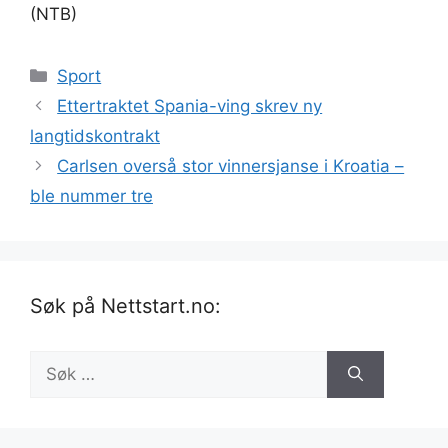
(NTB)
Kategorier
Sport
Ettertraktet Spania-ving skrev ny
langtidskontrakt
Carlsen overså stor vinnersjanse i Kroatia –
ble nummer tre
Søk på Nettstart.no:
Søk
etter: