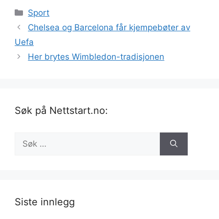
Kategorier
Sport
Chelsea og Barcelona får kjempebøter av
Uefa
Her brytes Wimbledon-tradisjonen
Søk på Nettstart.no:
Søk
etter:
Siste innlegg