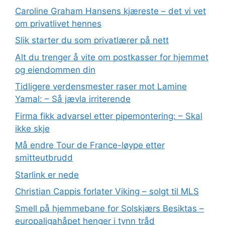
Caroline Graham Hansens kjæreste – det vi vet
om privatlivet hennes
Slik starter du som privatlærer på nett
Alt du trenger å vite om postkasser for hjemmet
og eiendommen din
Tidligere verdensmester raser mot Lamine
Yamal: – Så jævla irriterende
Firma fikk advarsel etter pipemontering: – Skal
ikke skje
Må endre Tour de France-løype etter
smitteutbrudd
Starlink er nede
Christian Cappis forlater Viking – solgt til MLS
Smell på hjemmebane for Solskjærs Besiktas –
europaligahåpet henger i tynn tråd