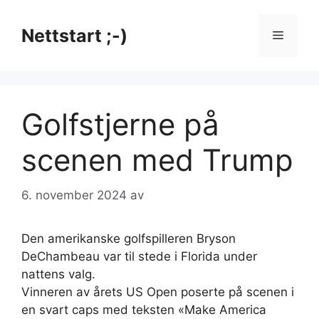
Hopp
til
Nettstart ;-)
Meny
innhold
Golfstjerne på
scenen med Trump
6. november 2024
av
Den amerikanske golfspilleren Bryson
DeChambeau var til stede i Florida under
nattens valg.
Vinneren av årets US Open poserte på scenen i
en svart caps med teksten «Make America