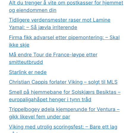
Alt du trenger å vite om postkasser for hjemmet
og eiendommen din
Tidligere verdensmester raser mot Lamine
Yamal: – Så jævla irriterende
Firma fikk advarsel etter pipemontering: – Skal
ikke skje
Må endre Tour de France-løype etter
smitteutbrudd
Starlink er nede
Christian Cappis forlater Viking – solgt til MLS
Smell på hjemmebane for Solskjærs Besiktas –
europaligahåpet henger i tynn tråd
Trippelbogey ødela kjemperunde for Ventura –
gikk likevel fem under par
Viking med utrolig scoringsfest: – Bare ett lag