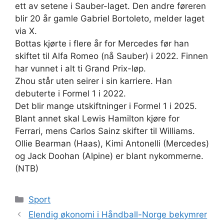
ett av setene i Sauber-laget. Den andre føreren
blir 20 år gamle Gabriel Bortoleto, melder laget
via X.
Bottas kjørte i flere år for Mercedes før han
skiftet til Alfa Romeo (nå Sauber) i 2022. Finnen
har vunnet i alt ti Grand Prix-løp.
Zhou står uten seirer i sin karriere. Han
debuterte i Formel 1 i 2022.
Det blir mange utskiftninger i Formel 1 i 2025.
Blant annet skal Lewis Hamilton kjøre for
Ferrari, mens Carlos Sainz skifter til Williams.
Ollie Bearman (Haas), Kimi Antonelli (Mercedes)
og Jack Doohan (Alpine) er blant nykommerne.
(NTB)
Kategorier
Sport
Elendig økonomi i Håndball-Norge bekymrer