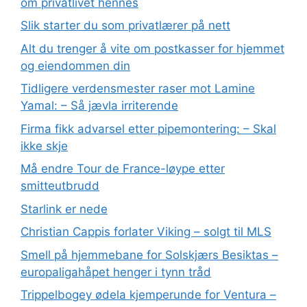
om privatlivet hennes
Slik starter du som privatlærer på nett
Alt du trenger å vite om postkasser for hjemmet
og eiendommen din
Tidligere verdensmester raser mot Lamine
Yamal: – Så jævla irriterende
Firma fikk advarsel etter pipemontering: – Skal
ikke skje
Må endre Tour de France-løype etter
smitteutbrudd
Starlink er nede
Christian Cappis forlater Viking – solgt til MLS
Smell på hjemmebane for Solskjærs Besiktas –
europaligahåpet henger i tynn tråd
Trippelbogey ødela kjemperunde for Ventura –