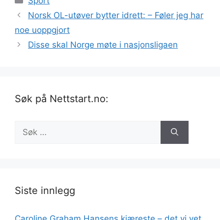
Sport
Norsk OL-utøver bytter idrett: – Føler jeg har
noe uoppgjort
Disse skal Norge møte i nasjonsligaen
Søk på Nettstart.no:
Søk
etter:
Siste innlegg
Caroline Graham Hansens kjæreste – det vi vet