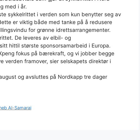
g med i år.
rste sykkelrittet i verden som kun benytter seg av
 dette er viktig både med tanke på å redusere
illingsvindu for grønne idrettsarrangementer.
rittet. De leveres av elbil- og
tt hittil største sponsorsamarbeid i Europa.
 Xpeng fokus på bærekraft, og vi jobber begge
ive verden framover, sier selskapets direktør i
. august og avsluttes på Nordkapp tre dager
aineb Al-Samarai