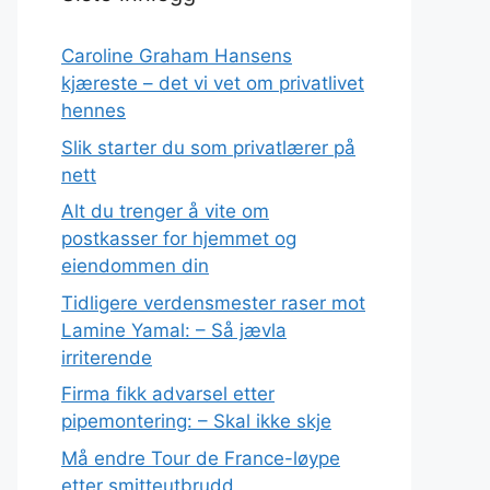
Caroline Graham Hansens
kjæreste – det vi vet om privatlivet
hennes
Slik starter du som privatlærer på
nett
Alt du trenger å vite om
postkasser for hjemmet og
eiendommen din
Tidligere verdensmester raser mot
Lamine Yamal: – Så jævla
irriterende
Firma fikk advarsel etter
pipemontering: – Skal ikke skje
Må endre Tour de France-løype
etter smitteutbrudd