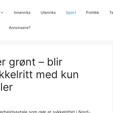
Innenriks
Utenriks
Sport
Politikk
T
Annonsere?
r grønt – blir
kkelritt med kun
ler
rbeidsavtale som gjør at sykkelrittet i Nord-