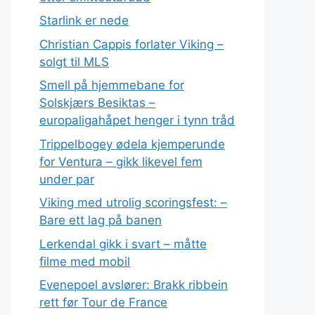
Starlink er nede
Christian Cappis forlater Viking –
solgt til MLS
Smell på hjemmebane for
Solskjærs Besiktas –
europaligahåpet henger i tynn tråd
Trippelbogey ødela kjemperunde
for Ventura – gikk likevel fem
under par
Viking med utrolig scoringsfest: –
Bare ett lag på banen
Lerkendal gikk i svart – måtte
filme med mobil
Evenepoel avslører: Brakk ribbein
rett før Tour de France