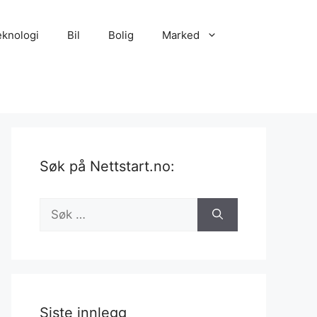
eknologi
Bil
Bolig
Marked
Søk på Nettstart.no:
Søk
etter:
Siste innlegg