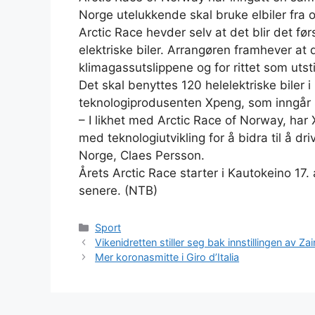
Norge utelukkende skal bruke elbiler fra o
Arctic Race hevder selv at det blir det fø
elektriske biler. Arrangøren framhever at
klimagassutslippene og for rittet som utst
Det skal benyttes 120 helelektriske biler i 
teknologiprodusenten Xpeng, som inngår si
– I likhet med Arctic Race of Norway, har
med teknologiutvikling for å bidra til å dr
Norge, Claes Persson.
Årets Arctic Race starter i Kautokeino 17
senere. (NTB)
Kategorier
Sport
Vikenidretten stiller seg bak innstillingen av Z
Mer koronasmitte i Giro d’Italia