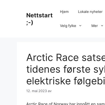
Hopp
til
Hjem
Lokale nyheter
Nettstart
innhold
;-)
Velg fylke
Mer
Arctic Race satse
tidenes første sy
elektriske følgebi
12. mai 2023
av
Arctic Race of Norway har inngått en sama