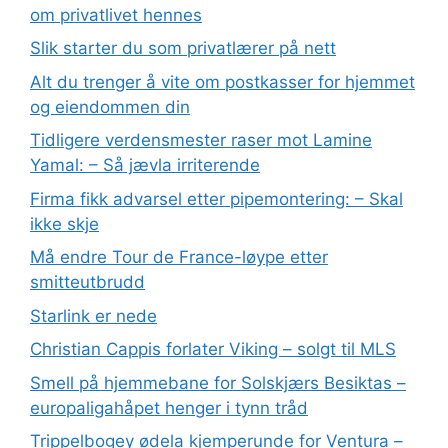
om privatlivet hennes
Slik starter du som privatlærer på nett
Alt du trenger å vite om postkasser for hjemmet
og eiendommen din
Tidligere verdensmester raser mot Lamine
Yamal: – Så jævla irriterende
Firma fikk advarsel etter pipemontering: – Skal
ikke skje
Må endre Tour de France-løype etter
smitteutbrudd
Starlink er nede
Christian Cappis forlater Viking – solgt til MLS
Smell på hjemmebane for Solskjærs Besiktas –
europaligahåpet henger i tynn tråd
Trippelbogey ødela kjemperunde for Ventura –