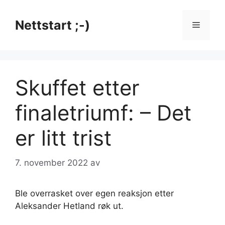
Hopp
til
Nettstart ;-)
Meny
innhold
Skuffet etter
finaletriumf: – Det
er litt trist
7. november 2022
av
Ble overrasket over egen reaksjon etter
Aleksander Hetland røk ut.