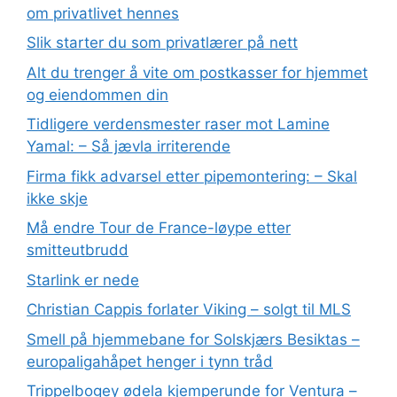
om privatlivet hennes
Slik starter du som privatlærer på nett
Alt du trenger å vite om postkasser for hjemmet
og eiendommen din
Tidligere verdensmester raser mot Lamine
Yamal: – Så jævla irriterende
Firma fikk advarsel etter pipemontering: – Skal
ikke skje
Må endre Tour de France-løype etter
smitteutbrudd
Starlink er nede
Christian Cappis forlater Viking – solgt til MLS
Smell på hjemmebane for Solskjærs Besiktas –
europaligahåpet henger i tynn tråd
Trippelbogey ødela kjemperunde for Ventura –