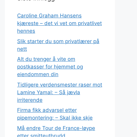
Caroline Graham Hansens
kjæreste – det vi vet om privatlivet
hennes
Slik starter du som privatlærer på
nett
Alt du trenger å vite om
postkasser for hjemmet og
eiendommen din
Tidligere verdensmester raser mot
Lamine Yamal: – Så jævla
irriterende
Firma fikk advarsel etter
pipemontering: – Skal ikke skje
Må endre Tour de France-løype
etter smitteutbrudd