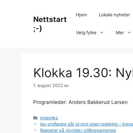
Hopp
til
Hjem
Lokale nyheter
Nettstart
innhold
;-)
Velg fylke
Mer
Klokka 19.30: Ny
1. august 2022
av
Programleder: Anders Bakkerud Larsen
Kategorier
Innenriks
Ap-ordførere går ut mot egen regjering – kreve
Reagerer på «kynisk» stillingsannonse