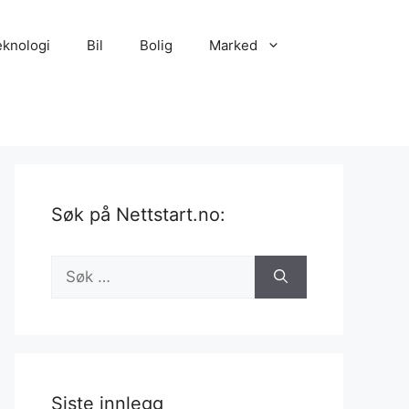
eknologi
Bil
Bolig
Marked
Søk på Nettstart.no:
Søk
etter:
Siste innlegg