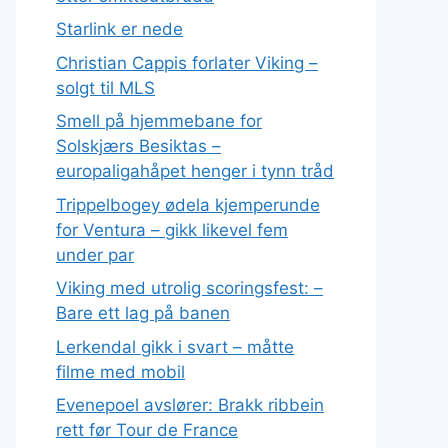
Starlink er nede
Christian Cappis forlater Viking –
solgt til MLS
Smell på hjemmebane for
Solskjærs Besiktas –
europaligahåpet henger i tynn tråd
Trippelbogey ødela kjemperunde
for Ventura – gikk likevel fem
under par
Viking med utrolig scoringsfest: –
Bare ett lag på banen
Lerkendal gikk i svart – måtte
filme med mobil
Evenepoel avslører: Brakk ribbein
rett før Tour de France