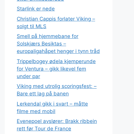
Starlink er nede
Christian Cappis forlater Viking –
solgt til MLS
Smell på hjemmebane for
Solskjærs Besiktas –
europaligahåpet henger i tynn tråd
Trippelbogey ødela kjemperunde
for Ventura – gikk likevel fem
under par
Viking med utrolig scoringsfest: –
Bare ett lag på banen
Lerkendal gikk i svart – måtte
filme med mobil
Evenepoel avslører: Brakk ribbein
rett før Tour de France