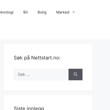
eknologi
Bil
Bolig
Marked
Søk på Nettstart.no:
Søk
etter:
Siste innlegg