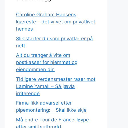
Caroline Graham Hansens
kjæreste – det vi vet om privatlivet
hennes
Slik starter du som privatlærer på
nett
Alt du trenger å vite om
postkasser for hjemmet og
eiendommen din
Tidligere verdensmester raser mot
Lamine Yamal: – Så jævla
irriterende
Firma fikk advarsel etter
pipemontering: – Skal ikke skje
Må endre Tour de France-løype
etter smitteutbrudd