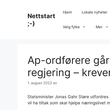
Hopp
til
Hjem
Lokale nyheter
Nettstart
innhold
;-)
Velg fylke
Mer
Ap-ordførere går
regjering – kreve
1. august 2022
av
Statsminister Jonas Gahr Støre utfordres 
vil ha tiltak som skal hjelpe næringslive