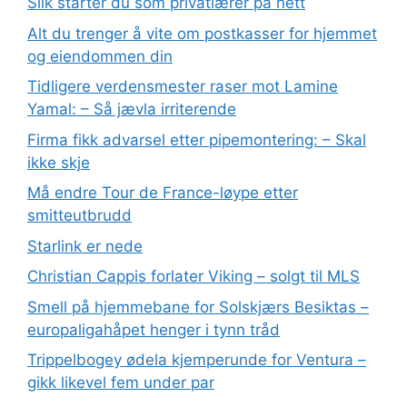
Slik starter du som privatlærer på nett
Alt du trenger å vite om postkasser for hjemmet
og eiendommen din
Tidligere verdensmester raser mot Lamine
Yamal: – Så jævla irriterende
Firma fikk advarsel etter pipemontering: – Skal
ikke skje
Må endre Tour de France-løype etter
smitteutbrudd
Starlink er nede
Christian Cappis forlater Viking – solgt til MLS
Smell på hjemmebane for Solskjærs Besiktas –
europaligahåpet henger i tynn tråd
Trippelbogey ødela kjemperunde for Ventura –
gikk likevel fem under par