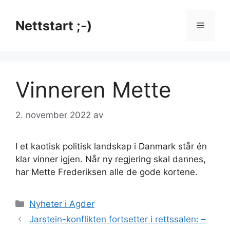
Hopp
til
Nettstart ;-)
Meny
innhold
Vinneren Mette
2. november 2022
av
I et kaotisk politisk landskap i Danmark står én
klar vinner igjen. Når ny regjering skal dannes,
har Mette Frederiksen alle de gode kortene.
Kategorier
Nyheter i Agder
Jarstein-konflikten fortsetter i rettssalen: –