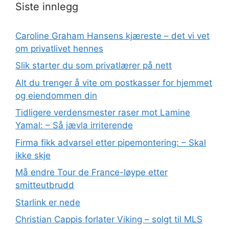
Siste innlegg
Caroline Graham Hansens kjæreste – det vi vet
om privatlivet hennes
Slik starter du som privatlærer på nett
Alt du trenger å vite om postkasser for hjemmet
og eiendommen din
Tidligere verdensmester raser mot Lamine
Yamal: – Så jævla irriterende
Firma fikk advarsel etter pipemontering: – Skal
ikke skje
Må endre Tour de France-løype etter
smitteutbrudd
Starlink er nede
Christian Cappis forlater Viking – solgt til MLS