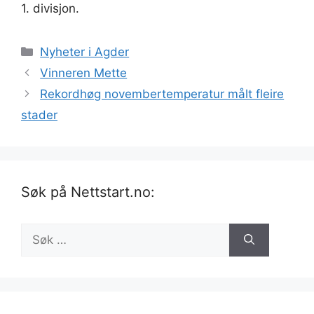
1. divisjon.
Kategorier
Nyheter i Agder
Vinneren Mette
Rekordhøg novembertemperatur målt fleire
stader
Søk på Nettstart.no:
Søk
etter: