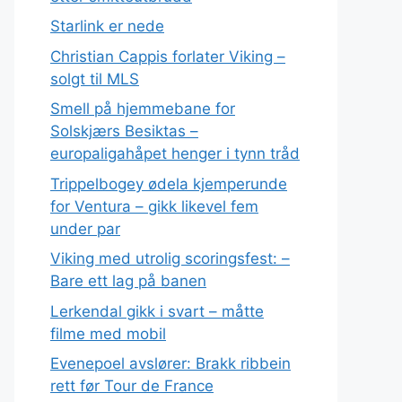
Starlink er nede
Christian Cappis forlater Viking –
solgt til MLS
Smell på hjemmebane for
Solskjærs Besiktas –
europaligahåpet henger i tynn tråd
Trippelbogey ødela kjemperunde
for Ventura – gikk likevel fem
under par
Viking med utrolig scoringsfest: –
Bare ett lag på banen
Lerkendal gikk i svart – måtte
filme med mobil
Evenepoel avslører: Brakk ribbein
rett før Tour de France