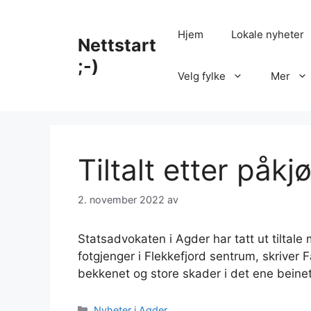
Hopp
til
Hjem
Lokale nyheter
Nettstart
innhold
;-)
Velg fylke
Mer
Tiltalt etter påkj
2. november 2022
av
Statsadvokaten i Agder har tatt ut tiltale
fotgjenger i Flekkefjord sentrum, skriver
bekkenet og store skader i det ene beine
Kategorier
Nyheter i Agder