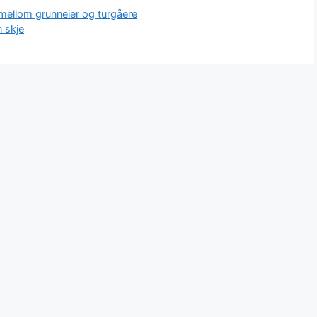
å mellom grunneier og turgåere
n skje