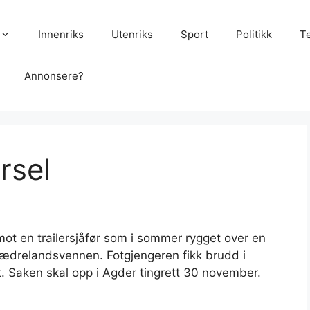
Innenriks
Utenriks
Sport
Politikk
T
Annonsere?
ørsel
 mot en trailersjåfør som i sommer rygget over en
 Fædrelandsvennen. Fotgjengeren fikk brudd i
t. Saken skal opp i Agder tingrett 30 november.