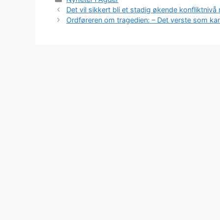
Det vil sikkert bli et stadig økende konfliktniv
Ordfø­reren om trage­dien: – Det verste som ka