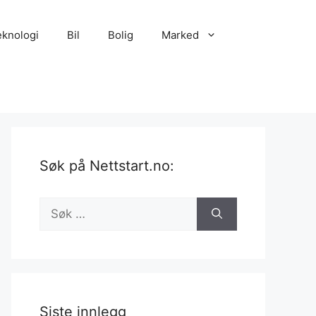
eknologi
Bil
Bolig
Marked
Søk på Nettstart.no:
Søk
etter:
Siste innlegg