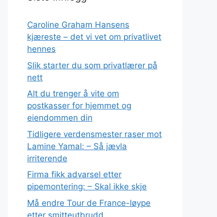
Caroline Graham Hansens
kjæreste – det vi vet om privatlivet
hennes
Slik starter du som privatlærer på
nett
Alt du trenger å vite om
postkasser for hjemmet og
eiendommen din
Tidligere verdensmester raser mot
Lamine Yamal: – Så jævla
irriterende
Firma fikk advarsel etter
pipemontering: – Skal ikke skje
Må endre Tour de France-løype
etter smitteutbrudd