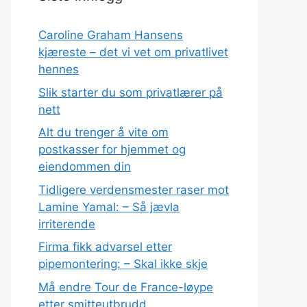
Caroline Graham Hansens
kjæreste – det vi vet om privatlivet
hennes
Slik starter du som privatlærer på
nett
Alt du trenger å vite om
postkasser for hjemmet og
eiendommen din
Tidligere verdensmester raser mot
Lamine Yamal: – Så jævla
irriterende
Firma fikk advarsel etter
pipemontering: – Skal ikke skje
Må endre Tour de France-løype
etter smitteutbrudd