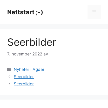
Hopp
til
Nettstart ;-)
Meny
innhold
Seerbilder
7. november 2022
av
Kategorier
Nyheter i Agder
Seerbilder
Seerbilder