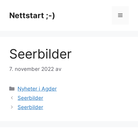
Hopp
til
Nettstart ;-)
Meny
innhold
Seerbilder
7. november 2022
av
Kategorier
Nyheter i Agder
Seerbilder
Seerbilder