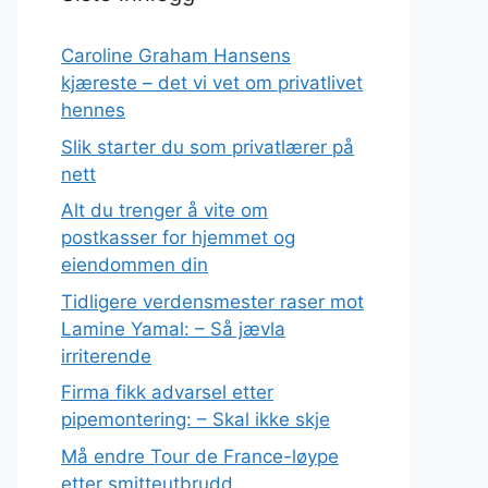
Caroline Graham Hansens
kjæreste – det vi vet om privatlivet
hennes
Slik starter du som privatlærer på
nett
Alt du trenger å vite om
postkasser for hjemmet og
eiendommen din
Tidligere verdensmester raser mot
Lamine Yamal: – Så jævla
irriterende
Firma fikk advarsel etter
pipemontering: – Skal ikke skje
Må endre Tour de France-løype
etter smitteutbrudd