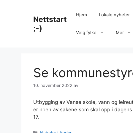
Hopp
til
Hjem
Lokale nyheter
Nettstart
innhold
;-)
Velg fylke
Mer
Se kommunestyre
10. november 2022
av
Utbygging av Vanse skole, vann og leireut
er noen av sakene som skal opp i dagens
17.
Kategorier
Nyheter i Agder