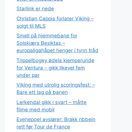
Starlink er nede
Christian Cappis forlater Viking –
solgt til MLS
Smell på hjemmebane for
Solskjærs Besiktas –
europaligahåpet henger i tynn tråd
Trippelbogey ødela kjemperunde
for Ventura – gikk likevel fem
under par
Viking med utrolig scoringsfest: –
Bare ett lag på banen
Lerkendal gikk i svart – måtte
filme med mobil
Evenepoel avslører: Brakk ribbein
rett før Tour de France