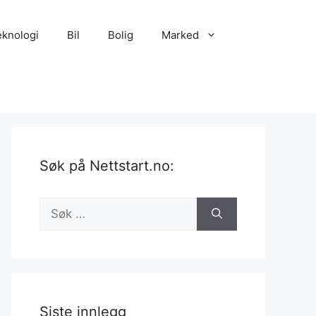
eknologi
Bil
Bolig
Marked
Søk på Nettstart.no:
Søk
etter:
Siste innlegg