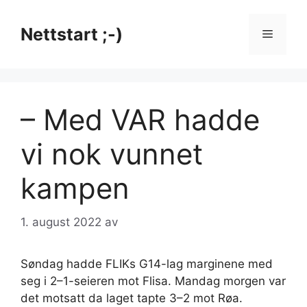
Hopp
til
Nettstart ;-)
Meny
innhold
– Med VAR hadde
vi nok vunnet
kampen
1. august 2022
av
Søndag hadde FLIKs G14-lag marginene med
seg i 2–1-seieren mot Flisa. Mandag morgen var
det motsatt da laget tapte 3–2 mot Røa.