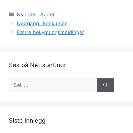
Kategorier
Nyheter i Agder
Nedgang i konkurser
Færre bekymringsmeldinger
Søk på Nettstart.no:
Søk
etter:
Siste innlegg