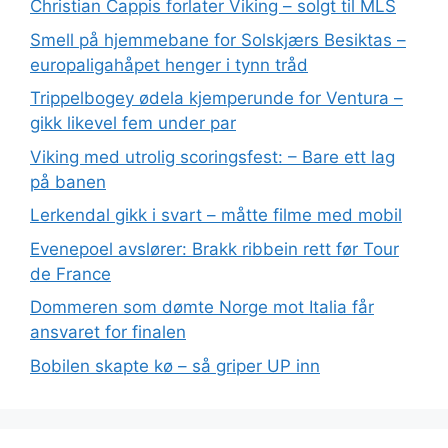
Christian Cappis forlater Viking – solgt til MLS
Smell på hjemmebane for Solskjærs Besiktas –
europaligahåpet henger i tynn tråd
Trippelbogey ødela kjemperunde for Ventura –
gikk likevel fem under par
Viking med utrolig scoringsfest: – Bare ett lag
på banen
Lerkendal gikk i svart – måtte filme med mobil
Evenepoel avslører: Brakk ribbein rett før Tour
de France
Dommeren som dømte Norge mot Italia får
ansvaret for finalen
Bobilen skapte kø – så griper UP inn