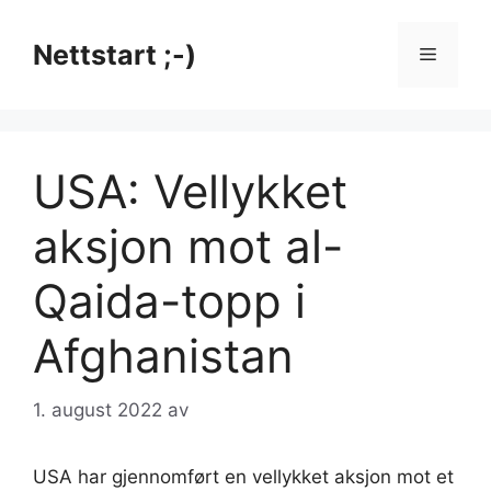
Hopp
til
Nettstart ;-)
Meny
innhold
USA: Vellykket
aksjon mot al-
Qaida-topp i
Afghanistan
1. august 2022
av
USA har gjennomført en vellykket aksjon mot et