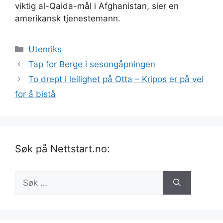
viktig al-Qaida-mål i Afghanistan, sier en
amerikansk tjenestemann.
Kategorier
Utenriks
Tap for Berge i sesongåpningen
To drept i leilighet på Otta – Kripos er på vei
for å bistå
Søk på Nettstart.no:
Søk
etter: