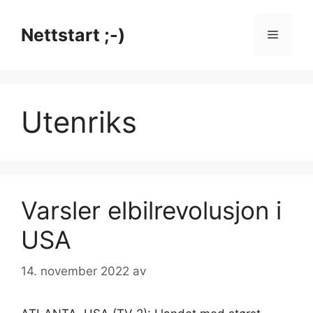
Hopp
til
Nettstart ;-)
Meny
innhold
Utenriks
Varsler elbil­revolusjon i
USA
14. november 2022
av