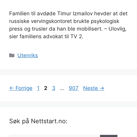
Familien til avdøde Timur Izmailov hevder at det
russiske vervingskontoret brukte psykologisk
press og trusler da han ble mobilisert. – Ulovlig,
sier familiens advokat til TV 2.
Kategorier
Utenriks
Side
Side
Side
Side
←
Forrige
1
2
3
…
907
Neste
→
Søk på Nettstart.no: