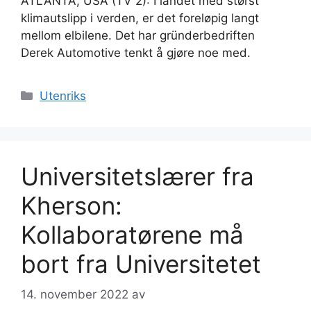
ATLANTA, USA (TV 2): I landet med størst
klimautslipp i verden, er det foreløpig langt
mellom elbilene. Det har gründerbedriften
Derek Automotive tenkt å gjøre noe med.
Kategorier
Utenriks
Universitetslærer fra
Kherson:
Kollaboratørene må
bort fra Universitetet
14. november 2022
av