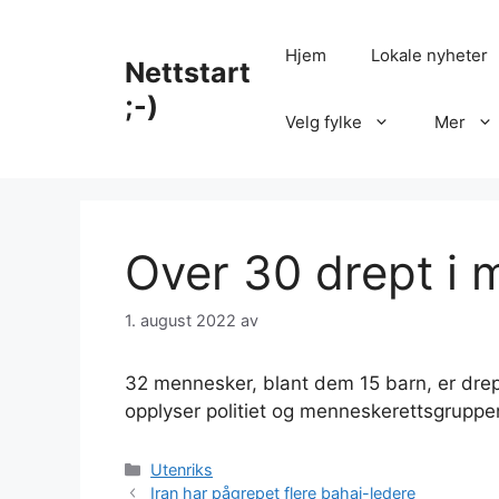
Hopp
til
Hjem
Lokale nyheter
Nettstart
innhold
;-)
Velg fylke
Mer
Over 30 drept i 
1. august 2022
av
32 mennesker, blant dem 15 barn, er dre
opplyser politiet og menneskerettsgrupp
Kategorier
Utenriks
Iran har pågrepet flere bahai-ledere