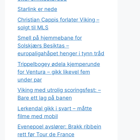
Starlink er nede
Christian Cappis forlater Viking –
solgt til MLS
Smell på hjemmebane for
Solskjærs Besiktas –
europaligahåpet henger i tynn tråd
Trippelbogey ødela kjemperunde
for Ventura – gikk likevel fem
under par
Viking med utrolig scoringsfest: –
Bare ett lag på banen
Lerkendal gikk i svart – måtte
filme med mobil
Evenepoel avslører: Brakk ribbein
rett før Tour de France