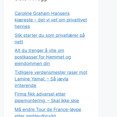
Caroline Graham Hansens
kjæreste – det vi vet om privatlivet
hennes
Slik starter du som privatlærer på
nett
Alt du trenger å vite om
postkasser for hjemmet og
eiendommen din
Tidligere verdensmester raser mot
Lamine Yamal: – Så jævla
irriterende
Firma fikk advarsel etter
pipemontering: – Skal ikke skje
Må endre Tour de France-løype
etter smitteutbrudd