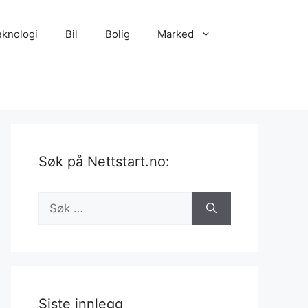
eknologi
Bil
Bolig
Marked
Søk på Nettstart.no:
Søk
etter:
Siste innlegg