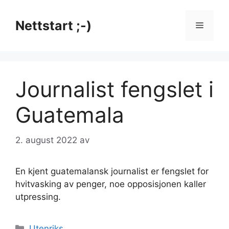
Hopp
til
Nettstart ;-)
Meny
innhold
Journalist fengslet i
Guatemala
2. august 2022
av
En kjent guatemalansk journalist er fengslet for
hvitvasking av penger, noe opposisjonen kaller
utpressing.
Kategorier
Utenriks