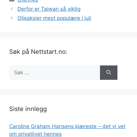
Derfor er Taiwan så viktig
Oljeaksjer mest populære i juli
Søk på Nettstart.no:
Søk
etter:
Siste innlegg
Caroline Graham Hansens kjæreste – det vi vet
om privatlivet hennes