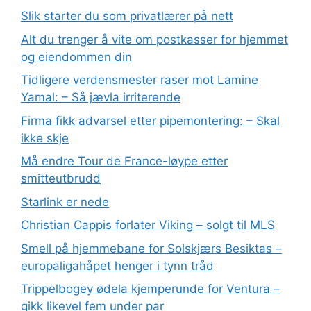
Slik starter du som privatlærer på nett
Alt du trenger å vite om postkasser for hjemmet
og eiendommen din
Tidligere verdensmester raser mot Lamine
Yamal: – Så jævla irriterende
Firma fikk advarsel etter pipemontering: – Skal
ikke skje
Må endre Tour de France-løype etter
smitteutbrudd
Starlink er nede
Christian Cappis forlater Viking – solgt til MLS
Smell på hjemmebane for Solskjærs Besiktas –
europaligahåpet henger i tynn tråd
Trippelbogey ødela kjemperunde for Ventura –
gikk likevel fem under par