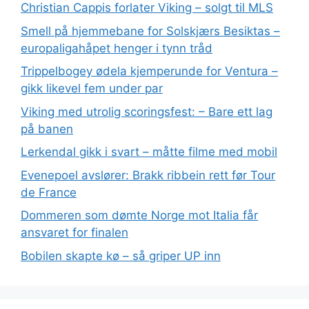
Christian Cappis forlater Viking – solgt til MLS
Smell på hjemmebane for Solskjærs Besiktas –
europaligahåpet henger i tynn tråd
Trippelbogey ødela kjemperunde for Ventura –
gikk likevel fem under par
Viking med utrolig scoringsfest: – Bare ett lag
på banen
Lerkendal gikk i svart – måtte filme med mobil
Evenepoel avslører: Brakk ribbein rett før Tour
de France
Dommeren som dømte Norge mot Italia får
ansvaret for finalen
Bobilen skapte kø – så griper UP inn