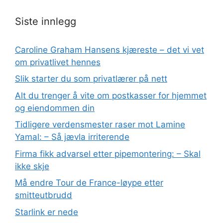
Siste innlegg
Caroline Graham Hansens kjæreste – det vi vet
om privatlivet hennes
Slik starter du som privatlærer på nett
Alt du trenger å vite om postkasser for hjemmet
og eiendommen din
Tidligere verdensmester raser mot Lamine
Yamal: – Så jævla irriterende
Firma fikk advarsel etter pipemontering: – Skal
ikke skje
Må endre Tour de France-løype etter
smitteutbrudd
Starlink er nede