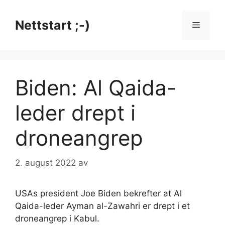
Hopp
til
Nettstart ;-)
Meny
innhold
Biden: Al Qaida-
leder drept i
droneangrep
2. august 2022
av
USAs president Joe Biden bekrefter at Al
Qaida-leder Ayman al-Zawahri er drept i et
droneangrep i Kabul.