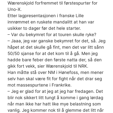
Wærenskjold forfremmet til førstespurter for
Uno-X.
Etter lagpresentasjonen i franske Lille
innrømmet en ruskete mandalitt at han var
usikker to dager før det hele starter.
– Var du bekymret for at touren skulle ryke?
– Jaaa, jeg var ganske bekymret for det, så. Jeg
håpet at det skulle gå fint, men det var litt sånn
50/50 sjanse for at det kom til å gå. Men jeg
hadde bare feber den første natta der, så den
gikk fort vekk, sier Wærenskjold til NRK.
Han måtte stå over NM i Hønefoss, men mener
selv han skal være fit for fight når det drar seg
mot massespurtene i Frankrike.
– Jeg er glad for at jeg at jeg har fredagen. Det
blir nok sikkert litt tungt å komme i gang lørdag
når man ikke har hatt like mye belastning som
vanlig. Jeg kommer nok til å glemme det litt når