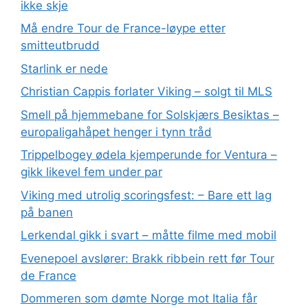
ikke skje
Må endre Tour de France-løype etter
smitteutbrudd
Starlink er nede
Christian Cappis forlater Viking – solgt til MLS
Smell på hjemmebane for Solskjærs Besiktas –
europaligahåpet henger i tynn tråd
Trippelbogey ødela kjemperunde for Ventura –
gikk likevel fem under par
Viking med utrolig scoringsfest: – Bare ett lag
på banen
Lerkendal gikk i svart – måtte filme med mobil
Evenepoel avslører: Brakk ribbein rett før Tour
de France
Dommeren som dømte Norge mot Italia får