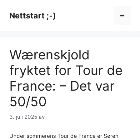
Hopp
til
Nettstart ;-)
Meny
innhold
Wærenskjold
fryktet for Tour de
France: – Det var
50/50
3. juli 2025
av
Under sommerens Tour de France er Søren