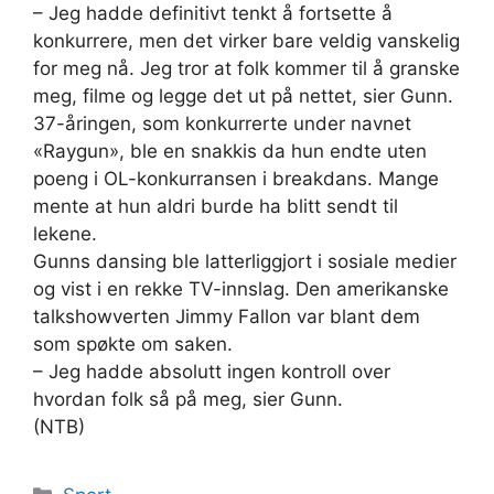
– Jeg hadde definitivt tenkt å fortsette å
konkurrere, men det virker bare veldig vanskelig
for meg nå. Jeg tror at folk kommer til å granske
meg, filme og legge det ut på nettet, sier Gunn.
37-åringen, som konkurrerte under navnet
«Raygun», ble en snakkis da hun endte uten
poeng i OL-konkurransen i breakdans. Mange
mente at hun aldri burde ha blitt sendt til
lekene.
Gunns dansing ble latterliggjort i sosiale medier
og vist i en rekke TV-innslag. Den amerikanske
talkshowverten Jimmy Fallon var blant dem
som spøkte om saken.
– Jeg hadde absolutt ingen kontroll over
hvordan folk så på meg, sier Gunn.
(NTB)
Kategorier