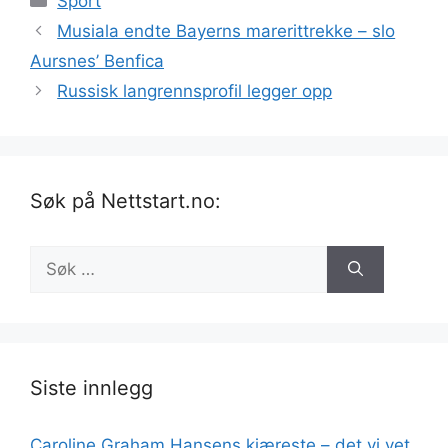
Sport
Musiala endte Bayerns marerittrekke – slo
Aursnes’ Benfica
Russisk langrennsprofil legger opp
Søk på Nettstart.no:
Søk
etter:
Siste innlegg
Caroline Graham Hansens kjæreste – det vi vet