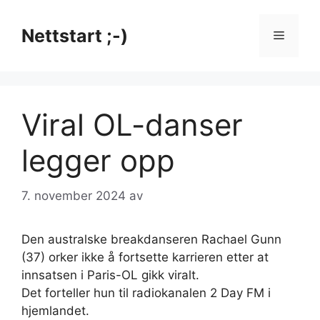
Hopp
til
Nettstart ;-)
Meny
innhold
Viral OL-danser
legger opp
7. november 2024
av
Den australske breakdanseren Rachael Gunn
(37) orker ikke å fortsette karrieren etter at
innsatsen i Paris-OL gikk viralt.
Det forteller hun til radiokanalen 2 Day FM i
hjemlandet.