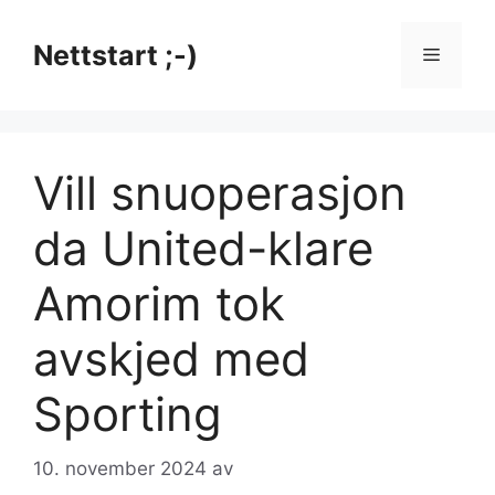
Hopp
til
Nettstart ;-)
Meny
innhold
Vill snuoperasjon
da United-klare
Amorim tok
avskjed med
Sporting
10. november 2024
av