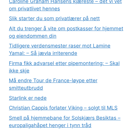
Caroline Graham Hansens kjæreste – det vi vet
om privatlivet hennes
Slik starter du som privatlærer på nett
Alt du trenger å vite om postkasser for hjemmet
og eiendommen din
Tidligere verdensmester raser mot Lamine
Yamal: – Så jævla irriterende
Firma fikk advarsel etter pipemontering: – Skal
ikke skje
Må endre Tour de France-løype etter
smitteutbrudd
Starlink er nede
Christian Cappis forlater Viking – solgt til MLS
Smell på hjemmebane for Solskjærs Besiktas –
europaligahåpet henger i tynn tråd