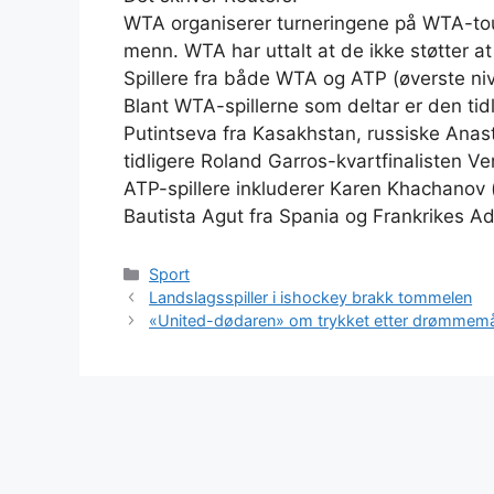
WTA organiserer turneringene på WTA-tou
menn. WTA har uttalt at de ikke støtter at
Spillere fra både WTA og ATP (øverste nivå 
Blant WTA-spillerne som deltar er den tidl
Putintseva fra Kasakhstan, russiske Ana
tidligere Roland Garros-kvartfinalisten 
ATP-spillere inkluderer Karen Khachanov 
Bautista Agut fra Spania og Frankrikes Ad
Kategorier
Sport
Landslagsspiller i ishockey brakk tommelen
«United-dødaren» om trykket etter drømmemål