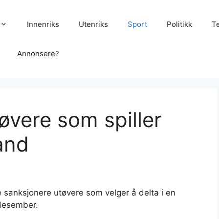
Innenriks
Utenriks
Sport
Politikk
T
Annonsere?
tøvere som spiller
and
 sanksjonere utøvere som velger å delta i en
 desember.