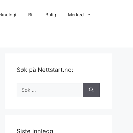
eknologi
Bil
Bolig
Marked
Søk på Nettstart.no:
Søk
etter:
Siste innlegg