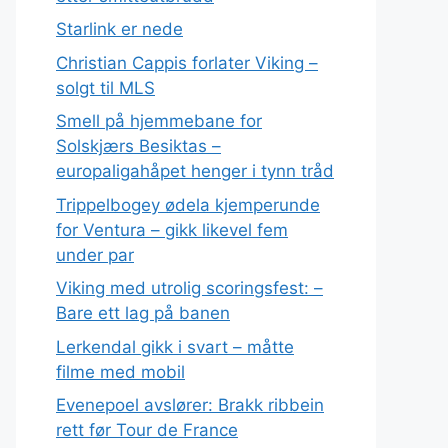
Starlink er nede
Christian Cappis forlater Viking –
solgt til MLS
Smell på hjemmebane for
Solskjærs Besiktas –
europaligahåpet henger i tynn tråd
Trippelbogey ødela kjemperunde
for Ventura – gikk likevel fem
under par
Viking med utrolig scoringsfest: –
Bare ett lag på banen
Lerkendal gikk i svart – måtte
filme med mobil
Evenepoel avslører: Brakk ribbein
rett før Tour de France