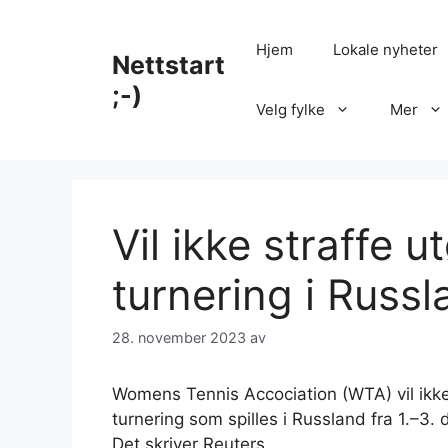
Hopp
til
Hjem
Lokale nyheter
Nettstart
innhold
;-)
Velg fylke
Mer
Vil ikke straffe u
turnering i Russl
28. november 2023
av
Womens Tennis Accociation (WTA) vil ikke
turnering som spilles i Russland fra 1.–3.
Det skriver Reuters.