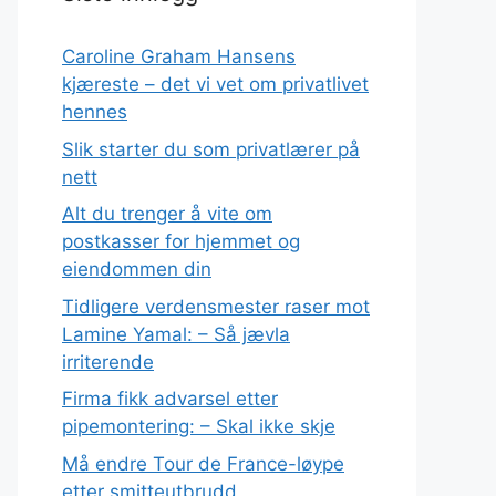
Caroline Graham Hansens
kjæreste – det vi vet om privatlivet
hennes
Slik starter du som privatlærer på
nett
Alt du trenger å vite om
postkasser for hjemmet og
eiendommen din
Tidligere verdensmester raser mot
Lamine Yamal: – Så jævla
irriterende
Firma fikk advarsel etter
pipemontering: – Skal ikke skje
Må endre Tour de France-løype
etter smitteutbrudd