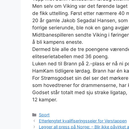
Men selv om Viking var det førende laget 
de fikk uttelling. Først etter nærmere 40
20 år gamle Jakob Segadal Hansen, som sc
forrige serierunde, ble nok en gang avgjø
Midtbanespilleren sendte Viking i føringen
å bli kampens eneste.
Dermed ble alle de tre poengene værende 
eliteserietabellen med 36 poeng.
Luken ned til Brann på 2.-plass er nå ni p
HamKam tidligere lørdag. Brann har én ka
For Strømsgodset sin del ser det mørkere
som hovedtrener for drammenserne, har k
Godset står totalt med sju strake ligatap,
12 kamper.
Kategorier
Sport
Etterlengtet kvalifiseringsseier for Verstappen
Legger all press på Norge: – Blir ikke påvirket a