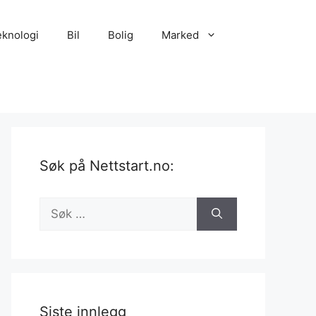
eknologi
Bil
Bolig
Marked
Søk på Nettstart.no:
Søk
etter:
Siste innlegg