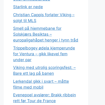
Starlink er nede
Christian Cappis forlater Viking –
solgt til MLS
Smell på hjemmebane for
Solskjærs Besiktas –
europaligahåpet henger i tynn tråd
Trippelbogey ødela kjemperunde
for Ventura – gikk likevel fem
under par
Viking med utrolig scoringsfest: –
Bare ett lag på banen
Lerkendal gikk i svart – måtte
filme med mobil
Evenepoel avslører: Brakk ribbein
rett før Tour de France