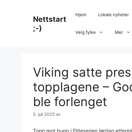
Hopp
til
Hjem
Lokale nyheter
Nettstart
innhold
;-)
Velg fylke
Mer
Viking satte pres
topplagene – God
ble forlenget
5. juli 2025
av
Topp mot bunn i Eliteserien lørdag ettermi