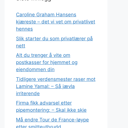
Caroline Graham Hansens
kjæreste – det vi vet om privatlivet
hennes
Slik starter du som privatlærer på
nett
Alt du trenger å vite om
postkasser for hjemmet og
eiendommen din
Tidligere verdensmester raser mot
Lamine Yamal: – Så jævla
irriterende
Firma fikk advarsel etter
pipemontering: – Skal ikke skje
Må endre Tour de France-løype
etter smitteutbrudd