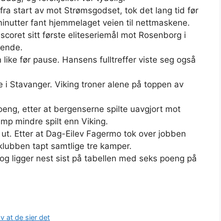
fra start av mot Strømsgodset, tok det lang tid før
 minutter fant hjemmelaget veien til nettmaskene.
oret sitt første eliteseriemål mot Rosenborg i
rende.
 like før pause. Hansens fulltreffer viste seg også
i Stavanger. Viking troner alene på toppen av
oeng, etter at bergenserne spilte uavgjort mot
mp mindre spilt enn Viking.
 ut. Etter at Dag-Eilev Fagermo tok over jobben
lubben tapt samtlige tre kamper.
 og ligger nest sist på tabellen med seks poeng på
v at de sier det