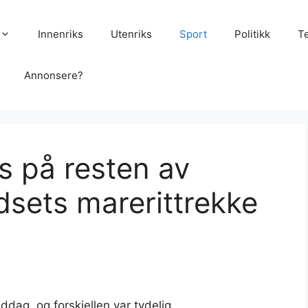
Innenriks
Utenriks
Sport
Politikk
T
Annonsere?
s på resten av
sets marerittrekke
ddag, og forskjellen var tydelig.