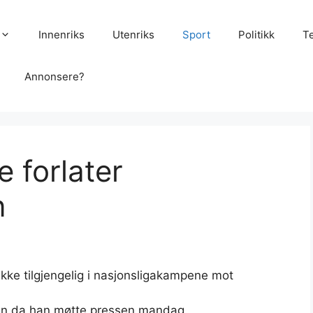
Innenriks
Utenriks
Sport
Politikk
T
Annonsere?
 forlater
n
ikke tilgjengelig i nasjonsligakampene mot
ken da han møtte pressen mandag.