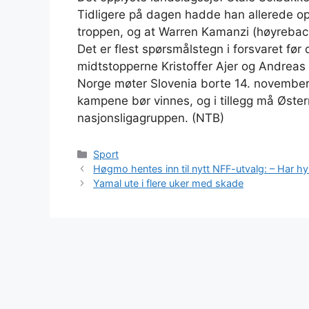
Tidligere på dagen hadde han allerede opp
troppen, og at Warren Kamanzi (høyreback
Det er flest spørsmålstegn i forsvaret fø
midtstopperne Kristoffer Ajer og Andrea
Norge møter Slovenia borte 14. november
kampene bør vinnes, og i tillegg må Østerri
nasjonsligagruppen. (NTB)
Kategorier
Sport
Høgmo hentes inn til nytt NFF-utvalg: – Har hy
Yamal ute i flere uker med skade