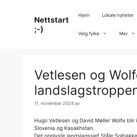
Hopp
til
Hjem
Lokale nyheter
Nettstart
innhold
;-)
Velg fylke
Mer
Vetlesen og Wolfe
landslagstroppe
11. november 2024
av
Hugo Vetlesen og David Møller Wolfe blir 
Slovenia og Kasakhstan.
Det opplyste landslagssjef Ståle Solbak