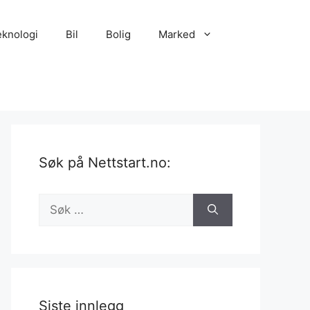
eknologi
Bil
Bolig
Marked
Søk på Nettstart.no:
Søk
etter:
Siste innlegg