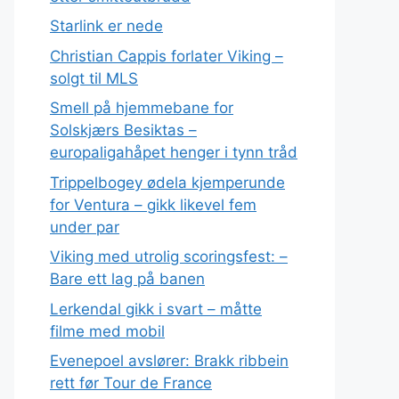
Starlink er nede
Christian Cappis forlater Viking –
solgt til MLS
Smell på hjemmebane for
Solskjærs Besiktas –
europaligahåpet henger i tynn tråd
Trippelbogey ødela kjemperunde
for Ventura – gikk likevel fem
under par
Viking med utrolig scoringsfest: –
Bare ett lag på banen
Lerkendal gikk i svart – måtte
filme med mobil
Evenepoel avslører: Brakk ribbein
rett før Tour de France