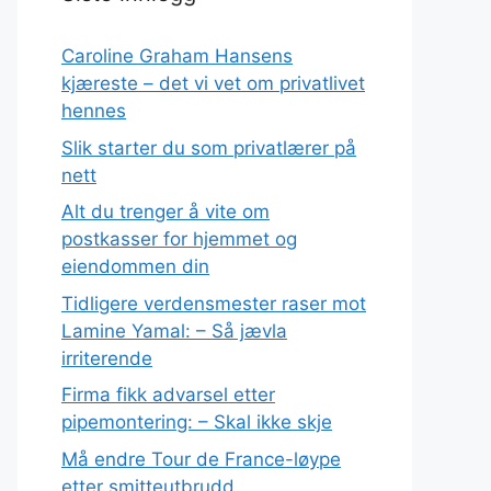
Caroline Graham Hansens
kjæreste – det vi vet om privatlivet
hennes
Slik starter du som privatlærer på
nett
Alt du trenger å vite om
postkasser for hjemmet og
eiendommen din
Tidligere verdensmester raser mot
Lamine Yamal: – Så jævla
irriterende
Firma fikk advarsel etter
pipemontering: – Skal ikke skje
Må endre Tour de France-løype
etter smitteutbrudd