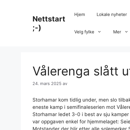
Hopp
til
Hjem
Lokale nyheter
Nettstart
innhold
;-)
Velg fylke
Mer
Vålerenga slått 
24. mars 2025
av
Storhamar kom tidlig under, men slo tilbak
eneste kamp i semifinaleserien mot Våler
Storhamar ledet 3-0 i best av sju kampe
var oppgaven enkel for hjemmelaget: Seier 
Motstander der blir etter alle solemerker