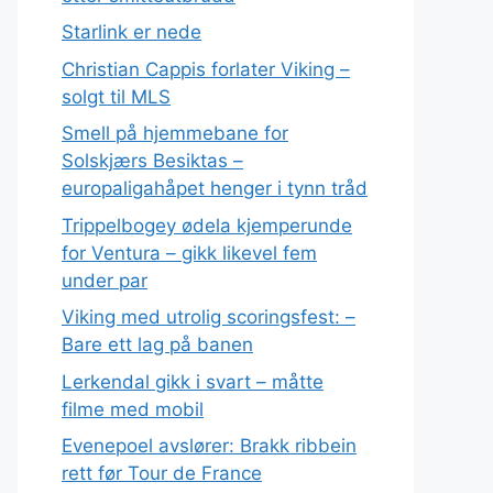
Starlink er nede
Christian Cappis forlater Viking –
solgt til MLS
Smell på hjemmebane for
Solskjærs Besiktas –
europaligahåpet henger i tynn tråd
Trippelbogey ødela kjemperunde
for Ventura – gikk likevel fem
under par
Viking med utrolig scoringsfest: –
Bare ett lag på banen
Lerkendal gikk i svart – måtte
filme med mobil
Evenepoel avslører: Brakk ribbein
rett før Tour de France