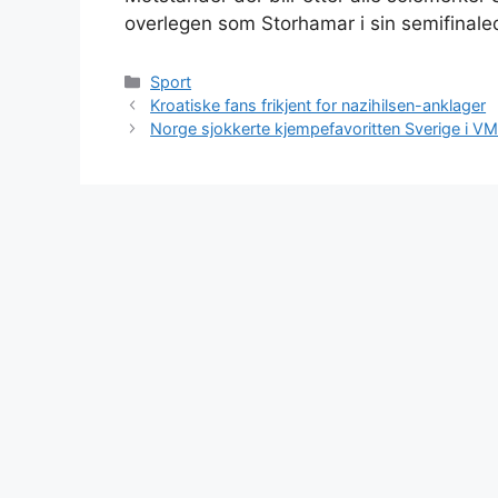
overlegen som Storhamar i sin semifinale
Kategorier
Sport
Kroatiske fans frikjent for nazihilsen-anklager
Norge sjokkerte kjempefavoritten Sverige i V