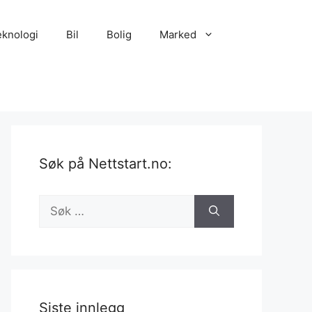
eknologi
Bil
Bolig
Marked
Søk på Nettstart.no:
Søk
etter:
Siste innlegg