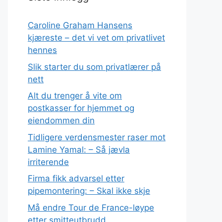
Caroline Graham Hansens
kjæreste – det vi vet om privatlivet
hennes
Slik starter du som privatlærer på
nett
Alt du trenger å vite om
postkasser for hjemmet og
eiendommen din
Tidligere verdensmester raser mot
Lamine Yamal: – Så jævla
irriterende
Firma fikk advarsel etter
pipemontering: – Skal ikke skje
Må endre Tour de France-løype
etter smitteutbrudd