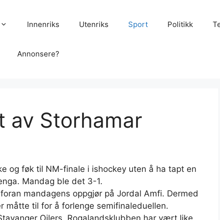
Innenriks
Utenriks
Sport
Politikk
T
Annonsere?
ut av Storhamar
e og føk til NM-finale i ishockey uten å ha tapt en
enga. Mandag ble det 3-1.
r foran mandagens oppgjør på Jordal Amfi. Dermed
måtte til for å forlenge semifinaleduellen.
 Stavanger Oilers. Rogalandsklubben har vært like