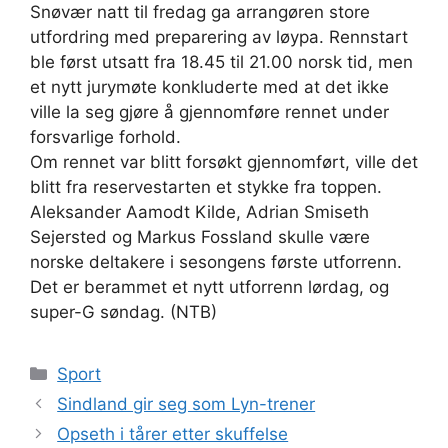
Snøvær natt til fredag ga arrangøren store
utfordring med preparering av løypa. Rennstart
ble først utsatt fra 18.45 til 21.00 norsk tid, men
et nytt jurymøte konkluderte med at det ikke
ville la seg gjøre å gjennomføre rennet under
forsvarlige forhold.
Om rennet var blitt forsøkt gjennomført, ville det
blitt fra reservestarten et stykke fra toppen.
Aleksander Aamodt Kilde, Adrian Smiseth
Sejersted og Markus Fossland skulle være
norske deltakere i sesongens første utforrenn.
Det er berammet et nytt utforrenn lørdag, og
super-G søndag. (NTB)
Kategorier
Sport
Sindland gir seg som Lyn-trener
Opseth i tårer etter skuffelse