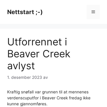
Hopp
til
Nettstart ;-)
Meny
innhold
Utforrennet i
Beaver Creek
avlyst
1. desember 2023
av
Kraftig snøfall var grunnen til at mennenes
verdenscuputfor i Beaver Creek fredag ikke
kunne gjennomføres.