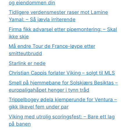
og eiendommen din
Tidligere verdensmester raser mot Lamine
Yamal: – Så jævla irriterende
Firma fikk advarsel etter pipemontering: – Skal
ikke skje
Må endre Tour de France-løype etter
smitteutbrudd
Starlink er nede
Christian Cappis forlater Viking – solgt til MLS
Smell på hjemmebane for Solskjærs Besiktas –
europaligahåpet henger i tynn tråd
Trippelbogey ødela kjemperunde for Ventura –
gikk likevel fem under par
Viking med utrolig scoringsfest: – Bare ett lag
på banen