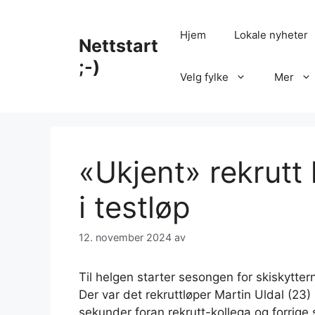
Hopp
til
Hjem
Lokale nyheter
Nettstart
innhold
;-)
Velg fylke
Mer
«Ukjent» rekrutt
i testløp
12. november 2024
av
Til helgen starter sesongen for skiskyttern
Der var det rekruttløper Martin Uldal (23) 
sekunder foran rekrutt-kollega og forrig