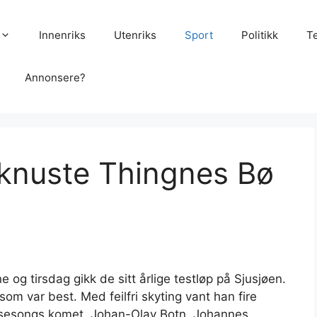
Innenriks
Utenriks
Sport
Politikk
T
Annonsere?
 knuste Thingnes Bø
e og tirsdag gikk de sitt årlige testløp på Sjusjøen.
som var best. Med feilfri skyting vant han fire
e sesongs komet, Johan-Olav Botn. Johannes