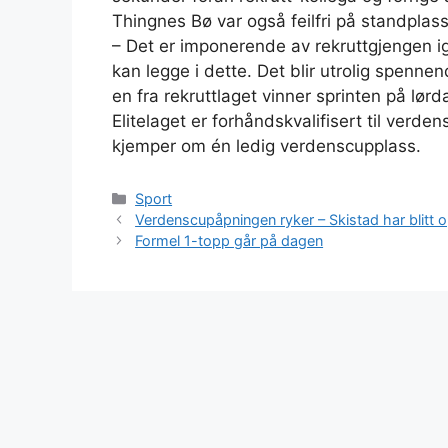
Thingnes Bø var også feilfri på standplas
– Det er imponerende av rekruttgjengen ig
kan legge i dette. Det blir utrolig spenne
en fra rekruttlaget vinner sprinten på lør
Elitelaget er forhåndskvalifisert til verd
kjemper om én ledig verdenscupplass.
Kategorier
Sport
Verdenscupåpningen ryker – Skistad har blitt o
Formel 1-topp går på dagen