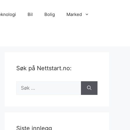
eknologi
Bil
Bolig
Marked
Søk på Nettstart.no:
Søk
etter:
Siste innlegg