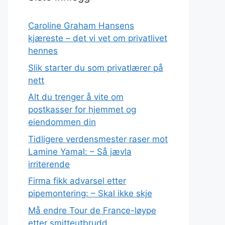
Caroline Graham Hansens
kjæreste – det vi vet om privatlivet
hennes
Slik starter du som privatlærer på
nett
Alt du trenger å vite om
postkasser for hjemmet og
eiendommen din
Tidligere verdensmester raser mot
Lamine Yamal: – Så jævla
irriterende
Firma fikk advarsel etter
pipemontering: – Skal ikke skje
Må endre Tour de France-løype
etter smitteutbrudd