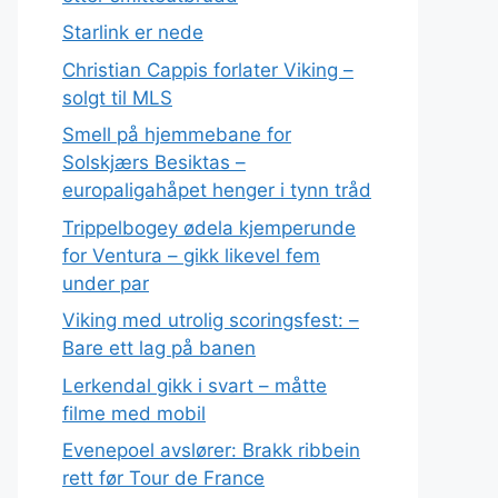
Starlink er nede
Christian Cappis forlater Viking –
solgt til MLS
Smell på hjemmebane for
Solskjærs Besiktas –
europaligahåpet henger i tynn tråd
Trippelbogey ødela kjemperunde
for Ventura – gikk likevel fem
under par
Viking med utrolig scoringsfest: –
Bare ett lag på banen
Lerkendal gikk i svart – måtte
filme med mobil
Evenepoel avslører: Brakk ribbein
rett før Tour de France