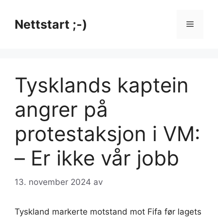
Hopp
til
Nettstart ;-)
Meny
innhold
Tysklands kaptein
angrer på
protestaksjon i VM:
– Er ikke vår jobb
13. november 2024
av
Tyskland markerte motstand mot Fifa før lagets