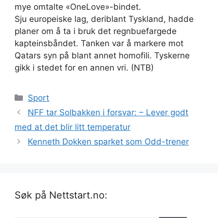
mye omtalte «OneLove»-bindet.
Sju europeiske lag, deriblant Tyskland, hadde
planer om å ta i bruk det regnbuefargede
kapteinsbåndet. Tanken var å markere mot
Qatars syn på blant annet homofili. Tyskerne
gikk i stedet for en annen vri. (NTB)
Kategorier
Sport
NFF tar Solbakken i forsvar: – Lever godt
med at det blir litt temperatur
Kenneth Dokken sparket som Odd-trener
Søk på Nettstart.no: