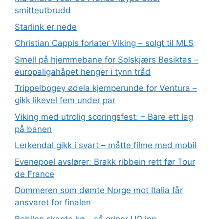
smitteutbrudd
Starlink er nede
Christian Cappis forlater Viking – solgt til MLS
Smell på hjemmebane for Solskjærs Besiktas –
europaligahåpet henger i tynn tråd
Trippelbogey ødela kjemperunde for Ventura –
gikk likevel fem under par
Viking med utrolig scoringsfest: – Bare ett lag
på banen
Lerkendal gikk i svart – måtte filme med mobil
Evenepoel avslører: Brakk ribbein rett før Tour
de France
Dommeren som dømte Norge mot Italia får
ansvaret for finalen
Bobilen skapte kø – så griper UP inn