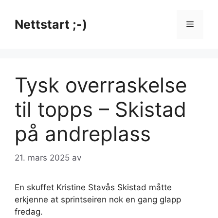
Hopp
til
Nettstart ;-)
Meny
innhold
Tysk overraskelse
til topps – Skistad
på andreplass
21. mars 2025
av
En skuffet Kristine Stavås Skistad måtte
erkjenne at sprintseiren nok en gang glapp
fredag.