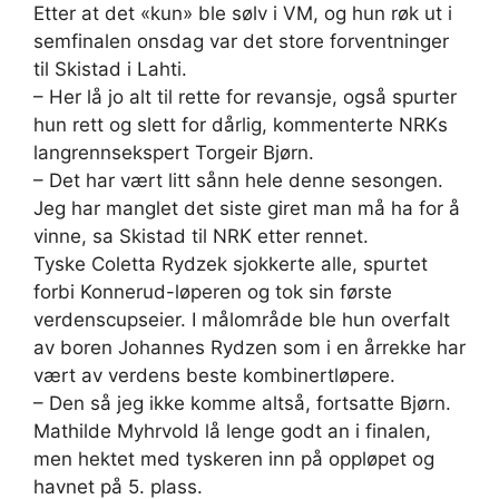
Etter at det «kun» ble sølv i VM, og hun røk ut i
semfinalen onsdag var det store forventninger
til Skistad i Lahti.
– Her lå jo alt til rette for revansje, også spurter
hun rett og slett for dårlig, kommenterte NRKs
langrennsekspert Torgeir Bjørn.
– Det har vært litt sånn hele denne sesongen.
Jeg har manglet det siste giret man må ha for å
vinne, sa Skistad til NRK etter rennet.
Tyske Coletta Rydzek sjokkerte alle, spurtet
forbi Konnerud-løperen og tok sin første
verdenscupseier. I målområde ble hun overfalt
av boren Johannes Rydzen som i en årrekke har
vært av verdens beste kombinertløpere.
– Den så jeg ikke komme altså, fortsatte Bjørn.
Mathilde Myhrvold lå lenge godt an i finalen,
men hektet med tyskeren inn på oppløpet og
havnet på 5. plass.