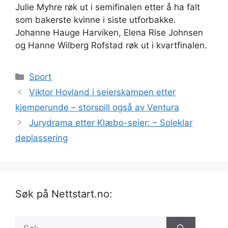
Julie Myhre røk ut i semifinalen etter å ha falt
som bakerste kvinne i siste utforbakke.
Johanne Hauge Harviken, Elena Rise Johnsen
og Hanne Wilberg Rofstad røk ut i kvartfinalen.
Kategorier
Sport
Viktor Hovland i seierskampen etter
kjemperunde – storspill også av Ventura
Jurydrama etter Klæbo-seier: – Soleklar
deplassering
Søk på Nettstart.no:
Søk