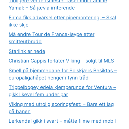
Tidligere verdensmester raser mot Lamine
Yamal: – Så jævla irriterende
Firma fikk advarsel etter pipemontering: – Skal
ikke skje
Må endre Tour de France-løype etter
smitteutbrudd
Starlink er nede
Christian Cappis forlater Viking – solgt til MLS
Smell på hjemmebane for Solskjærs Besiktas –
europaligahåpet henger i tynn tråd
Trippelbogey ødela kjemperunde for Ventura –
gikk likevel fem under par
Viking med utrolig scoringsfest: – Bare ett lag
på banen
Lerkendal gikk i svart – måtte filme med mobil