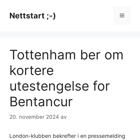
Hopp
til
Nettstart ;-)
Meny
innhold
Tottenham ber om
kortere
utestengelse for
Bentancur
20. november 2024
av
London-klubben bekrefter i en pressemelding