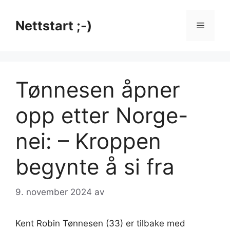
Hopp
til
Nettstart ;-)
Meny
innhold
Tønnesen åpner
opp etter Norge-
nei: – Kroppen
begynte å si fra
9. november 2024
av
Kent Robin Tønnesen (33) er tilbake med