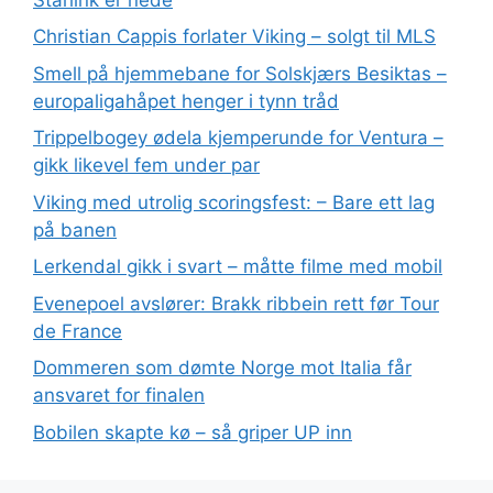
Christian Cappis forlater Viking – solgt til MLS
Smell på hjemmebane for Solskjærs Besiktas –
europaligahåpet henger i tynn tråd
Trippelbogey ødela kjemperunde for Ventura –
gikk likevel fem under par
Viking med utrolig scoringsfest: – Bare ett lag
på banen
Lerkendal gikk i svart – måtte filme med mobil
Evenepoel avslører: Brakk ribbein rett før Tour
de France
Dommeren som dømte Norge mot Italia får
ansvaret for finalen
Bobilen skapte kø – så griper UP inn