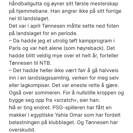
håndballgutta og øyner sitt første mesterskap
på hjemmebane. Han angrer ikke på sitt forrige
nei til landslaget.
Det var i april Tønnesen måtte sette ned foten
på landslaget for en periode.
– Da hadde jeg et utrolig tøft kampprogram i
Paris og var helt alene (som høyreback). Det
hadde blitt veldig mye over et helt år, forteller
Tønnesen til NTB.
– Det hadde heller ikke vært fair å gå halvveis
inn i en landslagssamling, verken for meg selv
eller lagkompiser. Det var eneste rette å gjøre.
Også over sommeren. For å nullstille kroppen og
bygge seg opp fra «scratch», sier han.
Nå er ting endret. PSG-spilleren har fått en
makker i egyptiske Yahia Omar som har fordelt
belastningen på klubblaget. Og Tønnesen har
overskudd.