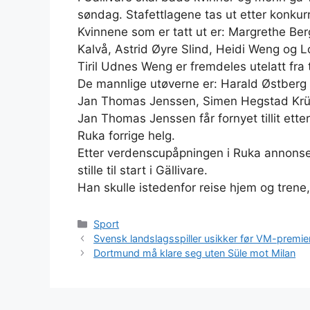
søndag. Stafettlagene tas ut etter konkur
Kvinnene som er tatt ut er: Margrethe Ber
Kalvå, Astrid Øyre Slind, Heidi Weng og 
Tiril Udnes Weng er fremdeles utelatt fra 
De mannlige utøverne er: Harald Østberg
Jan Thomas Jenssen, Simen Hegstad Krüg
Jan Thomas Jenssen får fornyet tillit etter
Ruka forrige helg.
Etter verdenscupåpningen i Ruka annonse
stille til start i Gällivare.
Han skulle istedenfor reise hjem og trene,
Kategorier
Sport
Svensk landslagsspiller usikker før VM-premie
Dortmund må klare seg uten Süle mot Milan