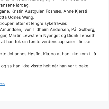
ransene lørdag.
gane, Kristin Austgulen Fosnæs, Anne Kjersti
Lotta Udnes Weng.
troppen etter et lengre sykefravær.
 Amundsen, Iver Tildheim Andersen, Pål Golberg,
er, Martin Løwstrøm Nyenget og Didrik Tønseth.
 at han tok sin første verdenscup seier i finske
rte Johannes Høsflot Klæbo at han ikke kom til å
 og sa han ikke visste helt når han var tilbake.
ren