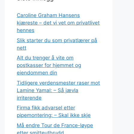
Caroline Graham Hansens
kjæreste – det vi vet om privatlivet
hennes
Slik starter du som privatlærer på
nett
Alt du trenger å vite om
postkasser for hjemmet og
eiendommen din
Tidligere verdensmester raser mot
Lamine Yamal: – Så jævla
irriterende
Firma fikk advarsel etter
pipemontering: – Skal ikke skje
Må endre Tour de France-løype
etter smitteutbrudd