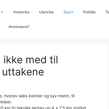
Innenriks
Utenriks
Sport
Politikk
T
Annonsere?
 ikke med til
r uttakene
e, hvorav seks kvinner og syv menn, til
ember.
0 km fri teknikk lørdag og 4 x 7,5 km stafett