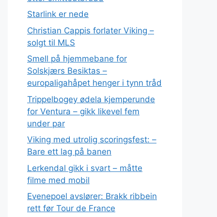
Starlink er nede
Christian Cappis forlater Viking –
solgt til MLS
Smell på hjemmebane for
Solskjærs Besiktas –
europaligahåpet henger i tynn tråd
Trippelbogey ødela kjemperunde
for Ventura – gikk likevel fem
under par
Viking med utrolig scoringsfest: –
Bare ett lag på banen
Lerkendal gikk i svart – måtte
filme med mobil
Evenepoel avslører: Brakk ribbein
rett før Tour de France