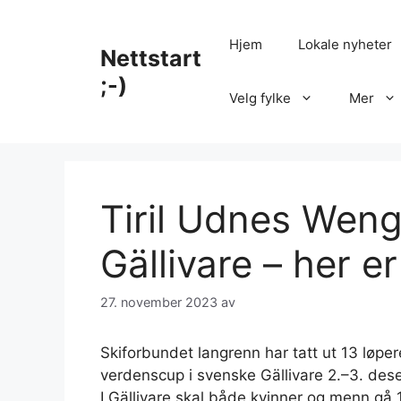
Hopp
til
Hjem
Lokale nyheter
Nettstart
innhold
;-)
Velg fylke
Mer
Tiril Udnes Weng
Gällivare – her e
27. november 2023
av
Skiforbundet langrenn har tatt ut 13 løper
verdenscup i svenske Gällivare 2.–3. des
I Gällivare skal både kvinner og menn gå 1