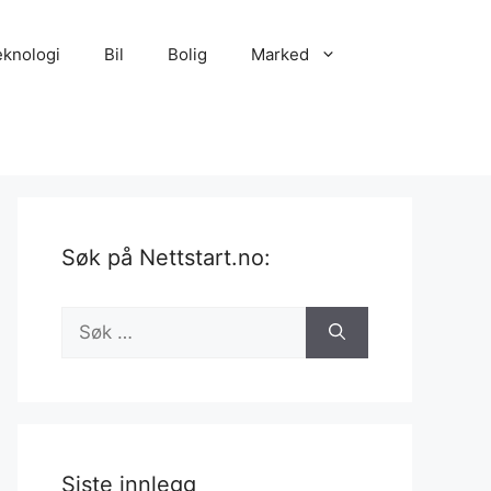
eknologi
Bil
Bolig
Marked
Søk på Nettstart.no:
Søk
etter:
Siste innlegg