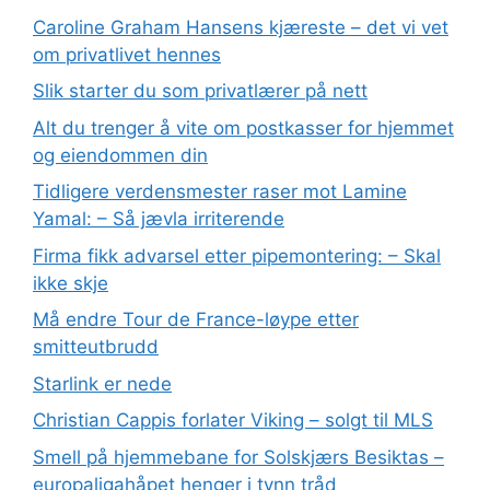
Caroline Graham Hansens kjæreste – det vi vet
om privatlivet hennes
Slik starter du som privatlærer på nett
Alt du trenger å vite om postkasser for hjemmet
og eiendommen din
Tidligere verdensmester raser mot Lamine
Yamal: – Så jævla irriterende
Firma fikk advarsel etter pipemontering: – Skal
ikke skje
Må endre Tour de France-løype etter
smitteutbrudd
Starlink er nede
Christian Cappis forlater Viking – solgt til MLS
Smell på hjemmebane for Solskjærs Besiktas –
europaligahåpet henger i tynn tråd