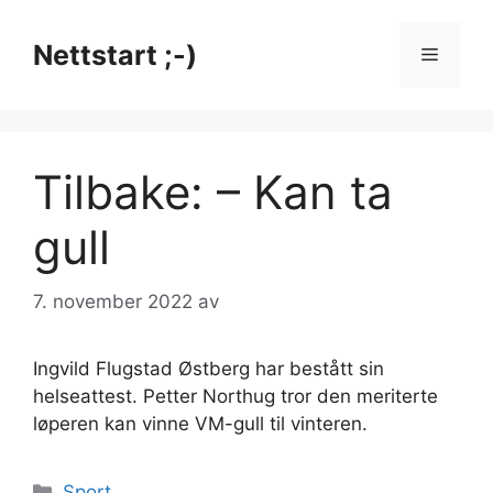
Hopp
til
Nettstart ;-)
Meny
innhold
Tilbake: – Kan ta
gull
7. november 2022
av
Ingvild Flugstad Østberg har bestått sin
helseattest. Petter Northug tror den meriterte
løperen kan vinne VM-gull til vinteren.
Kategorier
Sport