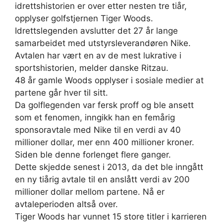
idrettshistorien er over etter nesten tre tiår,
opplyser golfstjernen Tiger Woods.
Idrettslegenden avslutter det 27 år lange
samarbeidet med utstyrsleverandøren Nike.
Avtalen har vært en av de mest lukrative i
sportshistorien, melder danske Ritzau.
48 år gamle Woods opplyser i sosiale medier at
partene går hver til sitt.
Da golflegenden var fersk proff og ble ansett
som et fenomen, inngikk han en femårig
sponsoravtale med Nike til en verdi av 40
millioner dollar, mer enn 400 millioner kroner.
Siden ble denne forlenget flere ganger.
Dette skjedde senest i 2013, da det ble inngått
en ny tiårig avtale til en anslått verdi av 200
millioner dollar mellom partene. Nå er
avtaleperioden altså over.
Tiger Woods har vunnet 15 store titler i karrieren