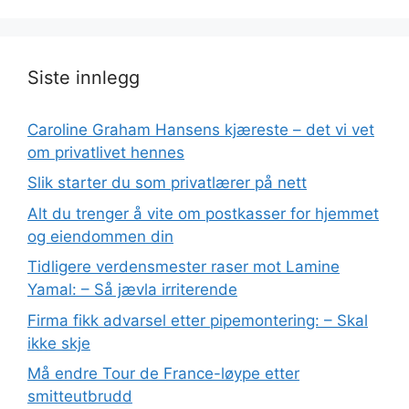
Siste innlegg
Caroline Graham Hansens kjæreste – det vi vet
om privatlivet hennes
Slik starter du som privatlærer på nett
Alt du trenger å vite om postkasser for hjemmet
og eiendommen din
Tidligere verdensmester raser mot Lamine
Yamal: – Så jævla irriterende
Firma fikk advarsel etter pipemontering: – Skal
ikke skje
Må endre Tour de France-løype etter
smitteutbrudd