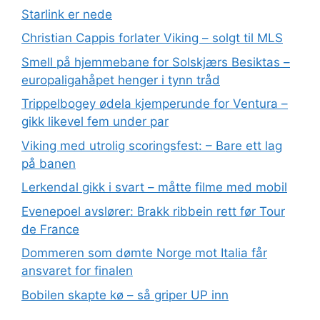
Starlink er nede
Christian Cappis forlater Viking – solgt til MLS
Smell på hjemmebane for Solskjærs Besiktas –
europaligahåpet henger i tynn tråd
Trippelbogey ødela kjemperunde for Ventura –
gikk likevel fem under par
Viking med utrolig scoringsfest: – Bare ett lag
på banen
Lerkendal gikk i svart – måtte filme med mobil
Evenepoel avslører: Brakk ribbein rett før Tour
de France
Dommeren som dømte Norge mot Italia får
ansvaret for finalen
Bobilen skapte kø – så griper UP inn