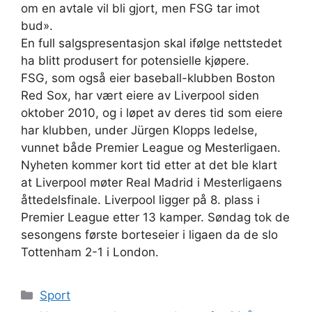
om en avtale vil bli gjort, men FSG tar imot
bud».
En full salgspresentasjon skal ifølge nettstedet
ha blitt produsert for potensielle kjøpere.
FSG, som også eier baseball-klubben Boston
Red Sox, har vært eiere av Liverpool siden
oktober 2010, og i løpet av deres tid som eiere
har klubben, under Jürgen Klopps ledelse,
vunnet både Premier League og Mesterligaen.
Nyheten kommer kort tid etter at det ble klart
at Liverpool møter Real Madrid i Mesterligaens
åttedelsfinale. Liverpool ligger på 8. plass i
Premier League etter 13 kamper. Søndag tok de
sesongens første borteseier i ligaen da de slo
Tottenham 2-1 i London.
Kategorier
Sport