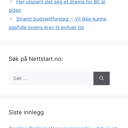
Her utspant det seg et drama for 80 år
siden
Stramt budsjettforslag: – Vil ikke kunne
oppfylle lovens krav til enhver tid
Søk på Nettstart.no:
Søk
etter:
Siste innlegg