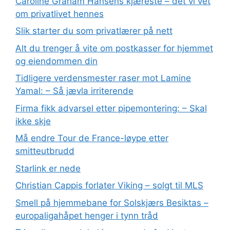
Caroline Graham Hansens kjæreste – det vi vet
om privatlivet hennes
Slik starter du som privatlærer på nett
Alt du trenger å vite om postkasser for hjemmet
og eiendommen din
Tidligere verdensmester raser mot Lamine
Yamal: – Så jævla irriterende
Firma fikk advarsel etter pipemontering: – Skal
ikke skje
Må endre Tour de France-løype etter
smitteutbrudd
Starlink er nede
Christian Cappis forlater Viking – solgt til MLS
Smell på hjemmebane for Solskjærs Besiktas –
europaligahåpet henger i tynn tråd