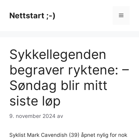
Hopp
til
Nettstart ;-)
Meny
innhold
Sykkellegenden
begraver ryktene: –
Søndag blir mitt
siste løp
9. november 2024
av
Syklist Mark Cavendish (39) åpnet nylig for nok