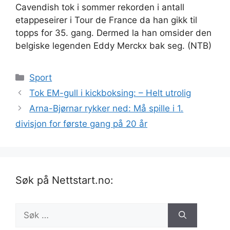
Cavendish tok i sommer rekorden i antall
etappeseirer i Tour de France da han gikk til
topps for 35. gang. Dermed la han omsider den
belgiske legenden Eddy Merckx bak seg. (NTB)
Kategorier
Sport
Tok EM-gull i kickboksing: – Helt utrolig
Arna-Bjørnar rykker ned: Må spille i 1.
divisjon for første gang på 20 år
Søk på Nettstart.no:
Søk
etter: