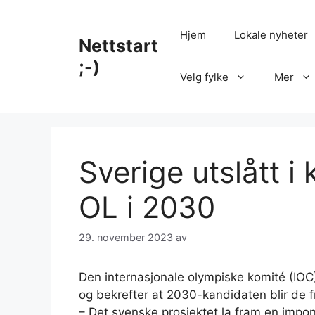
Hopp
til
Hjem
Lokale nyheter
Nettstart
innhold
;-)
Velg fylke
Mer
Sverige utslått 
OL i 2030
29. november 2023
av
Den internasjonale olympiske komité (IOC
og bekrefter at 2030-kandidaten blir de f
– Det svenske prosjektet la fram en impo