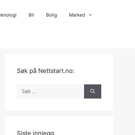
eknologi
Bil
Bolig
Marked
Søk på Nettstart.no:
Søk
etter:
Siste innlegg