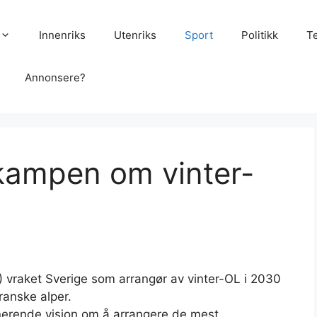
Innenriks
Utenriks
Sport
Politikk
T
Annonsere?
i kampen om vinter-
) vraket Sverige som arrangør av vinter-OL i 2030
ranske alper.
nerende visjon om å arrangere de mest