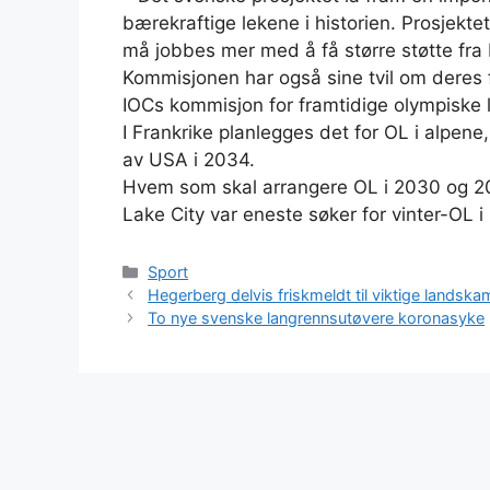
bærekraftige lekene i historien. Prosjekt
må jobbes mer med å få større støtte fra
Kommisjonen har også sine tvil om deres fo
IOCs kommisjon for framtidige olympiske 
I Frankrike planlegges det for OL i alpen
av USA i 2034.
Hvem som skal arrangere OL i 2030 og 20
Lake City var eneste søker for vinter-OL 
Kategorier
Sport
Hegerberg delvis friskmeldt til viktige landsk
To nye svenske langrennsutøvere koronasyke