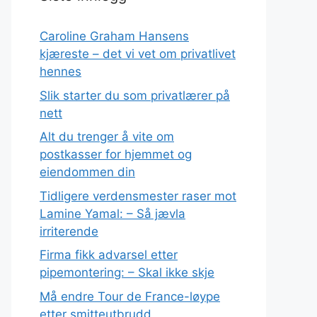
Caroline Graham Hansens
kjæreste – det vi vet om privatlivet
hennes
Slik starter du som privatlærer på
nett
Alt du trenger å vite om
postkasser for hjemmet og
eiendommen din
Tidligere verdensmester raser mot
Lamine Yamal: – Så jævla
irriterende
Firma fikk advarsel etter
pipemontering: – Skal ikke skje
Må endre Tour de France-løype
etter smitteutbrudd