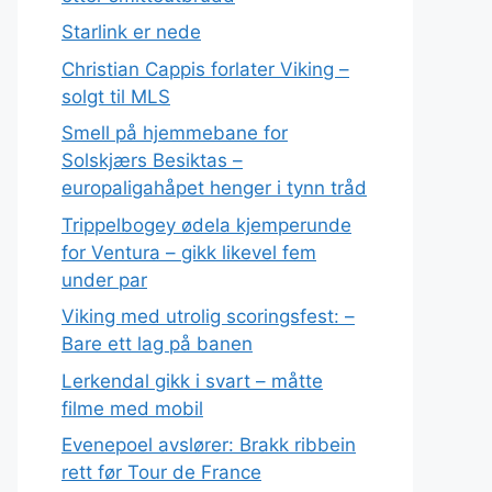
Starlink er nede
Christian Cappis forlater Viking –
solgt til MLS
Smell på hjemmebane for
Solskjærs Besiktas –
europaligahåpet henger i tynn tråd
Trippelbogey ødela kjemperunde
for Ventura – gikk likevel fem
under par
Viking med utrolig scoringsfest: –
Bare ett lag på banen
Lerkendal gikk i svart – måtte
filme med mobil
Evenepoel avslører: Brakk ribbein
rett før Tour de France