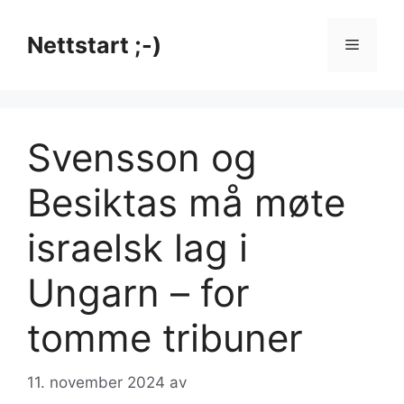
Hopp
til
Nettstart ;-)
Meny
innhold
Svensson og
Besiktas må møte
israelsk lag i
Ungarn – for
tomme tribuner
11. november 2024
av