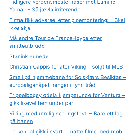
Tidligere verdensmester raser mot Lamine
Yamal: – Så jævla irriterende
Firma fikk advarsel etter pipemontering: – Skal
ikke skje
Må endre Tour de France-løype etter
smitteutbrudd
Starlink er nede
Christian Cappis forlater Viking – solgt til MLS
Smell på hjemmebane for Solskjærs Besiktas –
europaligahåpet henger i tynn tråd
Trippelbogey ødela kjemperunde for Ventura –
gikk likevel fem under par
Viking med utrolig scoringsfest: – Bare ett lag
på banen
Lerkendal gikk i svart – måtte filme med mobil