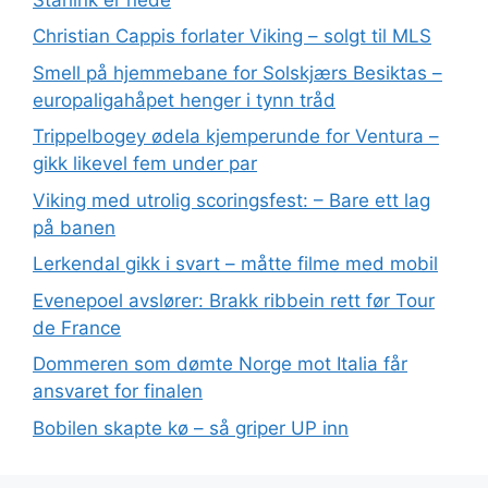
Christian Cappis forlater Viking – solgt til MLS
Smell på hjemmebane for Solskjærs Besiktas –
europaligahåpet henger i tynn tråd
Trippelbogey ødela kjemperunde for Ventura –
gikk likevel fem under par
Viking med utrolig scoringsfest: – Bare ett lag
på banen
Lerkendal gikk i svart – måtte filme med mobil
Evenepoel avslører: Brakk ribbein rett før Tour
de France
Dommeren som dømte Norge mot Italia får
ansvaret for finalen
Bobilen skapte kø – så griper UP inn