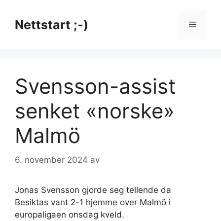
Hopp
til
Nettstart ;-)
Meny
innhold
Svensson-assist
senket «norske»
Malmö
6. november 2024
av
Jonas Svensson gjorde seg tellende da
Besiktas vant 2-1 hjemme over Malmö i
europaligaen onsdag kveld.