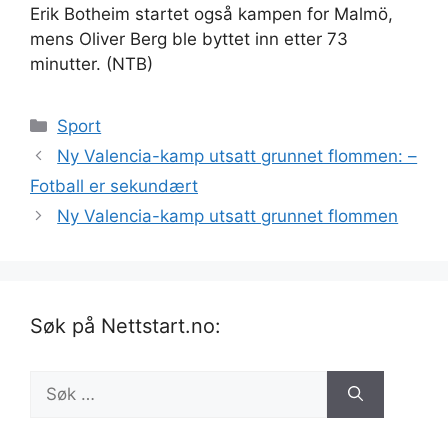
Erik Botheim startet også kampen for Malmö,
mens Oliver Berg ble byttet inn etter 73
minutter. (NTB)
Kategorier
Sport
Ny Valencia-kamp utsatt grunnet flommen: –
Fotball er sekundært
Ny Valencia-kamp utsatt grunnet flommen
Søk på Nettstart.no:
Søk
etter: