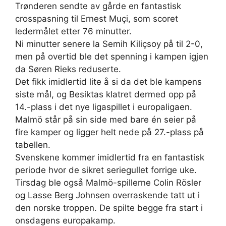
Trønderen sendte av gårde en fantastisk
crosspasning til Ernest Muçi, som scoret
ledermålet etter 76 minutter.
Ni minutter senere la Semih Kiliçsoy på til 2-0,
men på overtid ble det spenning i kampen igjen
da Søren Rieks reduserte.
Det fikk imidlertid lite å si da det ble kampens
siste mål, og Besiktas klatret dermed opp på
14.-plass i det nye ligaspillet i europaligaen.
Malmö står på sin side med bare én seier på
fire kamper og ligger helt nede på 27.-plass på
tabellen.
Svenskene kommer imidlertid fra en fantastisk
periode hvor de sikret seriegullet forrige uke.
Tirsdag ble også Malmö-spillerne Colin Rösler
og Lasse Berg Johnsen overraskende tatt ut i
den norske troppen. De spilte begge fra start i
onsdagens europakamp.