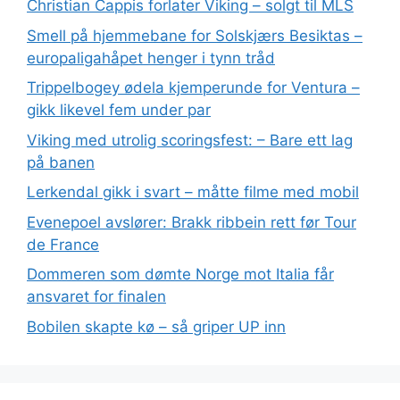
Christian Cappis forlater Viking – solgt til MLS
Smell på hjemmebane for Solskjærs Besiktas –
europaligahåpet henger i tynn tråd
Trippelbogey ødela kjemperunde for Ventura –
gikk likevel fem under par
Viking med utrolig scoringsfest: – Bare ett lag
på banen
Lerkendal gikk i svart – måtte filme med mobil
Evenepoel avslører: Brakk ribbein rett før Tour
de France
Dommeren som dømte Norge mot Italia får
ansvaret for finalen
Bobilen skapte kø – så griper UP inn