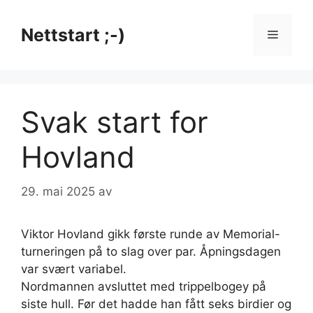
Hopp
til
Nettstart ;-)
Meny
innhold
Svak start for
Hovland
29. mai 2025
av
Viktor Hovland gikk første runde av Memorial-
turneringen på to slag over par. Åpningsdagen
var svært variabel.
Nordmannen avsluttet med trippelbogey på
siste hull. Før det hadde han fått seks birdier og