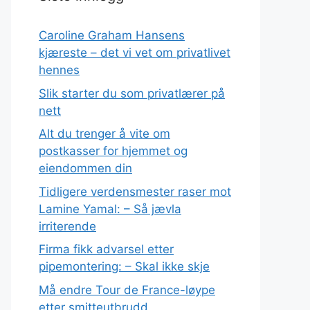
Caroline Graham Hansens
kjæreste – det vi vet om privatlivet
hennes
Slik starter du som privatlærer på
nett
Alt du trenger å vite om
postkasser for hjemmet og
eiendommen din
Tidligere verdensmester raser mot
Lamine Yamal: – Så jævla
irriterende
Firma fikk advarsel etter
pipemontering: – Skal ikke skje
Må endre Tour de France-løype
etter smitteutbrudd