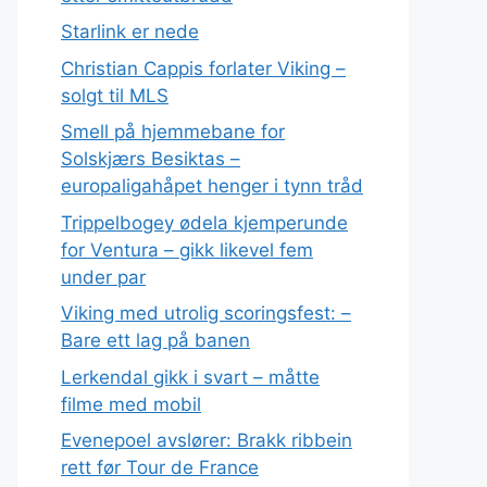
Starlink er nede
Christian Cappis forlater Viking –
solgt til MLS
Smell på hjemmebane for
Solskjærs Besiktas –
europaligahåpet henger i tynn tråd
Trippelbogey ødela kjemperunde
for Ventura – gikk likevel fem
under par
Viking med utrolig scoringsfest: –
Bare ett lag på banen
Lerkendal gikk i svart – måtte
filme med mobil
Evenepoel avslører: Brakk ribbein
rett før Tour de France