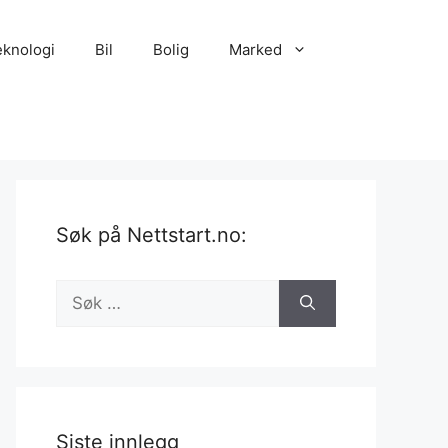
eknologi
Bil
Bolig
Marked
Søk på Nettstart.no:
Søk
etter:
Siste innlegg