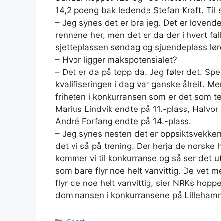
14,2 poeng bak ledende Stefan Kraft. Til 
– Jeg synes det er bra jeg. Det er lovende
rennene her, men det er da der i hvert fall
sjetteplassen søndag og sjuendeplass lør
– Hvor ligger makspotensialet?
– Det er da på topp da. Jeg føler det. Spes
kvalifiseringen i dag var ganske ålreit. Men
friheten i konkurransen som er det som te
Marius Lindvik endte på 11.-plass, Halvo
André Forfang endte på 14.-plass.
– Jeg synes nesten det er oppsiktsvekken
det vi så på trening. Der herja de norsk
kommer vi til konkurranse og så ser det u
som bare flyr noe helt vanvittig. De vet 
flyr de noe helt vanvittig, sier NRKs ho
dominansen i konkurransene på Lilleham
Kategorier