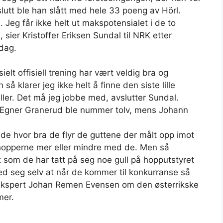
slutt ble han slått med hele 33 poeng av Hörl.
. Jeg får ikke helt ut makspotensialet i de to
, sier Kristoffer Eriksen Sundal til NRK etter
dag.
ielt offisiell trening har vært veldig bra og
 så klarer jeg ikke helt å finne den siste lille
ller. Det må jeg jobbe med, avslutter Sundal.
r Egner Granerud ble nummer tolv, mens Johann
de hvor bra de flyr de guttene der målt opp imot
e hopperne mer eller mindre med de. Men så
t som de har tatt på seg noe gull på hopputstyret
med seg selv at når de kommer til konkurranse så
ppekspert Johan Remen Evensen om den østerrikske
mer.