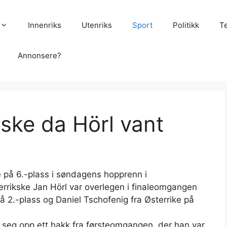
Innenriks
Utenriks
Sport
Politikk
T
Annonsere?
ske da Hörl vant
e på 6.-plass i søndagens hopprenn i
rrikske Jan Hörl var overlegen i finaleomgangen
å 2.-plass og Daniel Tschofenig fra Østerrike på
 seg opp ett hakk fra førsteomgangen, der han var