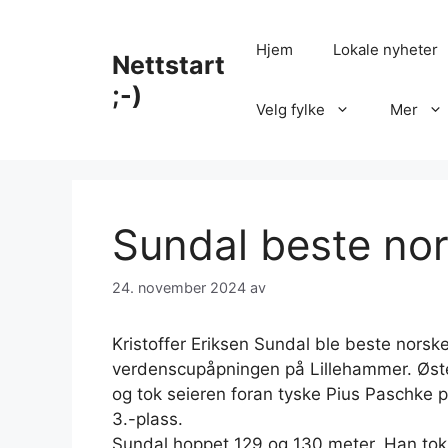
Hopp
til
Hjem
Lokale nyheter
Nettstart
innhold
;-)
Velg fylke
Mer
Sundal beste nor
24. november 2024
av
Kristoffer Eriksen Sundal ble beste norsk
verdenscupåpningen på Lillehammer. Øste
og tok seieren foran tyske Pius Paschke p
3.-plass.
Sundal hoppet 129 og 130 meter. Han tok