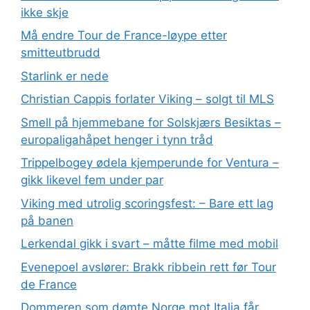
ikke skje
Må endre Tour de France-løype etter
smitteutbrudd
Starlink er nede
Christian Cappis forlater Viking – solgt til MLS
Smell på hjemmebane for Solskjærs Besiktas –
europaligahåpet henger i tynn tråd
Trippelbogey ødela kjemperunde for Ventura –
gikk likevel fem under par
Viking med utrolig scoringsfest: – Bare ett lag
på banen
Lerkendal gikk i svart – måtte filme med mobil
Evenepoel avslører: Brakk ribbein rett før Tour
de France
Dommeren som dømte Norge mot Italia får