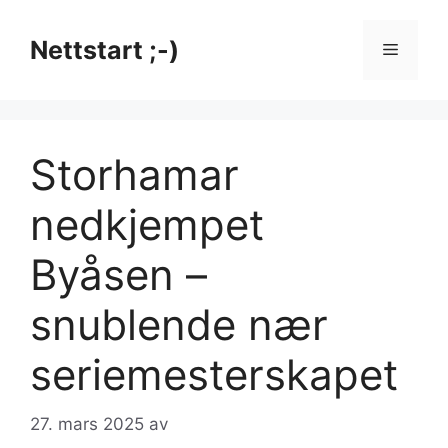
Hopp
til
Nettstart ;-)
Meny
innhold
Storhamar
nedkjempet
Byåsen –
snublende nær
seriemesterskapet
27. mars 2025
av