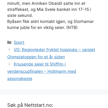
minutt, men Anniken Obaidli satte inn et
straffekast, og Mia Svele banket inn 17-15 i
siste sekund.
Byåsen fikk aldri kontakt igjen, og Storhamar
kunne juble for en viktig seier. (NTB)
Kategorier
Sport
VG: Regionleder fryktet hoppjuks – varslet
Olympiatoppen for et år siden
Knusende seier til Shiffrin i
verdenscupfinalen – Holtmann med
sesongbeste
Søk på Nettstart.no: