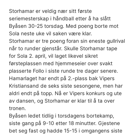
Storhamar er veldig nær sitt første
seriemesterskap i håndball etter å ha slått
Byåsen 30-25 torsdag. Med poeng borte mot
Sola neste uke vil saken være klar.
Storhamar er tre poeng foran sin eneste gullrival
når to runder gjenstår. Skulle Storhamar tape
for Sola 2. april, vil laget likevel sikret
førsteplassen med hjemmeseier over svakt
plasserte Follo i siste runde tre dager senere.
Hamarlaget har endt på 2.-plass bak Vipers
Kristiansand de seks siste sesongene, men har
aldri endt på topp. Nå er Vipers konkurs og ute
av dansen, og Storhamar er klar til å ta over
tronen.
Byåsen ledet tidlig i torsdagens bortekamp,
siste gang på 9-10 etter 18 minutter. Gjestene
bet seg fast og hadde 15-15 i omgangens siste