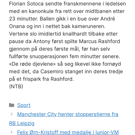
Florian Sotoca sendte franskmennene i ledelsen
med en kanonkule fra rett over midtbanen etter
23 minutter. Ballen gikk i en bue over André
Onana og inn i nettet bak kameruneren.
Vertene slo imidlertid knallhardt tilbake etter
pause da Antony først spilte Marcus Rashford
gjennom på deres første mål, før han selv
fullførte snuoperasjonen fem minutter senere.
«De røde djevlene» så seg likevel ikke fornøyd
med det, da Casemiro stanget inn deres tredje
på et frispark fra Rashford.
(NTB)
Kategorier
Sport
Manchester City henter stopperstjerne fra
RB Leipzig
Felix Ørn-Kristoff med medalje i junior-VM