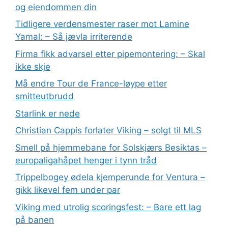
og eiendommen din
Tidligere verdensmester raser mot Lamine
Yamal: – Så jævla irriterende
Firma fikk advarsel etter pipemontering: – Skal
ikke skje
Må endre Tour de France-løype etter
smitteutbrudd
Starlink er nede
Christian Cappis forlater Viking – solgt til MLS
Smell på hjemmebane for Solskjærs Besiktas –
europaligahåpet henger i tynn tråd
Trippelbogey ødela kjemperunde for Ventura –
gikk likevel fem under par
Viking med utrolig scoringsfest: – Bare ett lag
på banen